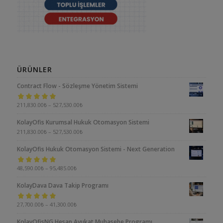
ÜRÜNLER
Contract Flow - Sözleşme Yönetim Sistemi
5 üzerinden
211,830.00
₺
–
527,530.00
₺
5.00
oy aldı
KolayOfis Kurumsal Hukuk Otomasyon Sistemi
211,830.00
₺
–
527,530.00
₺
KolayOfis Hukuk Otomasyon Sistemi - Next Generation
5 üzerinden
48,590.00
₺
–
95,485.00
₺
5.00
oy aldı
KolayDava Dava Takip Programı
5 üzerinden
27,700.00
₺
–
41,300.00
₺
5.00
oy aldı
KolayOfisNG Hesap Avukat Muhasebe Programı