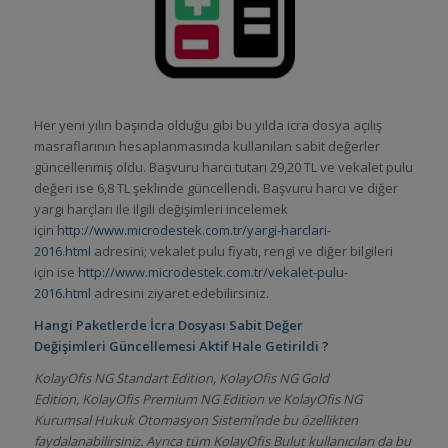
Her yeni yılın başında olduğu gibi bu yılda icra dosya açılış
masraflarının hesaplanmasında kullanılan sabit değerler
güncellenmiş oldu. Başvuru harcı tutarı 29,20 TL ve vekalet pulu
değeri ise 6,8 TL şeklinde güncellendi. Başvuru harcı ve diğer
yargı harçları ile ilgili değişimleri incelemek
için
http://www.microdestek.com.tr/yargi-harclari-
2016.html
adresini; vekalet pulu fiyatı, rengi ve diğer bilgileri
için ise
http://www.microdestek.com.tr/vekalet-pulu-
2016.html
adresini ziyaret edebilirsiniz.
Hangi Paketlerde
İcra Dosyası Sabit Değer
Değişimleri
Güncellemesi Aktif Hale Getirildi ?
KolayOfis NG Standart Edition, KolayOfis NG Gold
Edition, KolayOfis Premium NG Edition ve KolayOfis NG
Kurumsal Hukuk Otomasyon Sistemi’nde bu özellikten
faydalanabilirsiniz. Ayrıca tüm KolayOfis Bulut kullanıcıları da bu