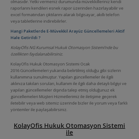
olmasıdır. Yetki vermeniz durumunda müvekkilleriniz kendi
raporlarını kendileri esnek rapor üzerinden hazırlayabilir ve
excel formatından çıktılarını alarak bilgisayar, akıllı telefon
veya tabletlerine indirebilirler.
Hangi Paketlerde
E-Müvekkil Arayüz Güncellemeleri
Aktif
Hale Getirildi ?
KolayOfis NG Kurumsal Hukuk Otomasyon Sistemi’nde bu
özellikten faydalanabilirsiniz.
KolayOfis Hukuk Otomasyon Sistemi Ocak
2016 Güncellemeleri yukarıda belirtilmiş olduğu gibi sizlerin
kullanımına sunulmuştur. Yapılan güncellemeler ile ilgili
aklınıza takılan soruları, kullanım ile ilgili daha detaylı bilgiyi ve
yapılan güncellemeler dışında talep etmiş olduğunuz ek
güncellemeleri Müşteri Hizmetlerimiz ile iletişime geçerek
iletebilir veya web sitemiz üzerinde bizler ile yorum veya farklı
yöntemler ile paylaşabilirsiniz.
KolayOfis Hukuk Otomasyon Sistemi
ile