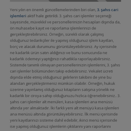
Yeni yılın en önemli güncellemelerinden biri olan,
3. şahıs cari
işlemleri
aktif hale getirildi. 3. şahıs cari işlemler seçeneği
sayesinde, müvekkil ve personellerinizin hesapları dışında da,
ön muhasebe kayıt ve raporlama işlemlerinizi de
gerçekleştirebilirsiniz. Örneğin, sürekli olarak çalışmış
olduğunuz tedarikçiler ile yapmış olduğunuz işlem kayıtları,
borç ve alacak durumunu görüntüleyebilirsiniz. Ay içerisinde
ne kadarlık ürün satın aldığınızı ve bunu sonucunda ne
kadarlık ödemeyi yaptığınızı rahatlıkla raporlayabilirsiniz.
Sistemde tanımlı olmayan personellerinizin işlemlerini, 3. şahıs
cari işlemler bölümünden takip edebilirsiniz. Vekalet ücreti
dışında elde etmiş olduğunuz gelirlerin takibini de yine bu
alandan gerçekleştirmeniz mümkün olabilir. Örneğin, hukuk
üzerine yayınlamış olduğunuz kitapların satışına yönelik ne
kadarlık bir ciroya sahip olduğunuzu hızlıca öğrenebilirsiniz.. 3.
şahıs cari işlemler alt menüleri, kasa işlemleri ana menüsü
altında yer almaktadır. İki farklı yeni alt menüyü kasa işlemleri
ana menüsü altında görüntüleyebilirsiniz. İlk menü içerisinde
yeni kayıtlarınızı sisteme dahil edebilir, ikinci menü içerisinde
ise yapmış olduğunuz işlemlerin çıktılarını yanı raporlarını