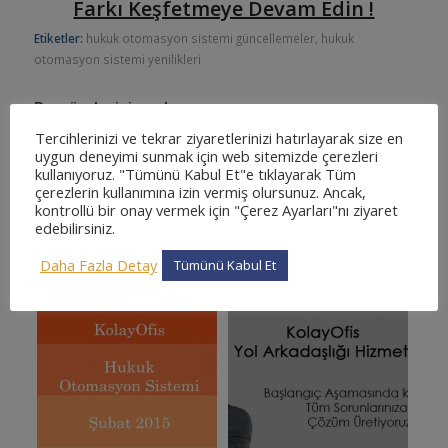
Farkı Keşfetmeye Devam Edin !
Etiketler:
hukuk otomasyon sistemi güncellemeler
,
hukuk
otomasyon sistemi yenilikleri
Bu gönderiyi paylaş
Tercihlerinizi ve tekrar ziyaretlerinizi hatırlayarak size en
uygun deneyimi sunmak için web sitemizde çerezleri
kullanıyoruz. "Tümünü Kabul Et"e tıklayarak Tüm
çerezlerin kullanımına izin vermiş olursunuz. Ancak,
kontrollü bir onay vermek için "Çerez Ayarları"nı ziyaret
edebilirsiniz.
Daha Fazla Detay
Tümünü Kabul Et
Beğenebilecekleriniz: