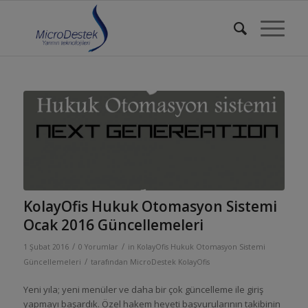
KolayOfis Hukuk Otomasyon Sistemi
Ocak 2016 Güncellemeleri
/
/
1 Şubat 2016
0 Yorumlar
in
KolayOfis Hukuk Otomasyon Sistemi
/
Güncellemeleri
tarafından
MicroDestek KolayOfis
Yeni yıla; yeni menüler ve daha bir çok güncelleme ile giriş
yapmayı başardık. Özel hakem heyeti başvurularının takibinin