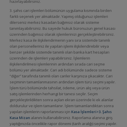
hazırlayabilirsiniz.
3. şahıs cari işlemleri bölümünün uygulama kısmında birden
farklı seçenek yer almaktadır. Yapmış olduğunuz işlemleri
dilerseniz merkez kasadan bağımsız olarak sisteme
tanımlayabilirsiniz. Bu sayede hukuk büronuzun genel kasası
üzerinden bağımsız olarak işlemlerinizi gerçekleştirebilirsiniz.
Merkez kasa ile ilişkilendirmenin yanı sıra sistemde tanımlı
olan personelleriniz ile yapılan işlemi ilişkilendirebilir veya
benzer şekilde sistemde tanımlı olan banka kart hesapları
üzerinden de işlemleri yapabilirsiniz. İşlemlerin
ilişkilendirilmesi işlemlerinin ardından sırada cari seçme
bölümü yer almaktadır. Cari adı bölümünde sadece sisteme
“diğer” tarafında tanımlı olan cariler karşınıza çıkacaktır. Cari
seçiminin tamamlanmasının ardından işlem türü seçimi yapılır.
İşlem türü bölümünde tahsilat, ödeme, ürün alış veya ürün
satış işlemlerinden herhangi bir tanesi seçilir. Seçim
gerçekleştirildikten sonra açılan ekran üzerinde ki ek alanlar
doldurulur ve işlem tamamlanır. İşlem tamamlandıktan sonra
yapılan işlemlerin raporlanması için
Kasa İşlemleri>3. Şahıs
Kasa Mizan
alanını kullanabilirsiniz. Raporlama alanına giriş
yaptığınızda öncelikle rapor dönemi (tarih aralığı) seçimi yapılır.