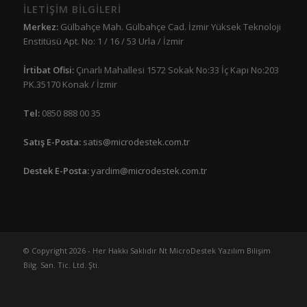
İLETİŞİM BİLGİLERİ
Merkez:
Gülbahçe Mah. Gülbahçe Cad. İzmir Yüksek Teknoloji
Enstitüsü Apt. No: 1 / 16 / 53 Urla / İzmir
İrtibat Ofisi:
Çınarlı Mahallesi 1572 Sokak No:33 İç Kapı No:203
PK.35170 Konak / İzmir
Tel:
0850 888 00 35
Satış E-Posta:
satis@microdestek.com.tr
Destek E-Posta:
yardim@microdestek.com.tr
© Copyright 2026 - Her Hakkı Saklıdır Nt MicroDestek Yazılım Bilişim
Bilg. San. Tic. Ltd. Şti.