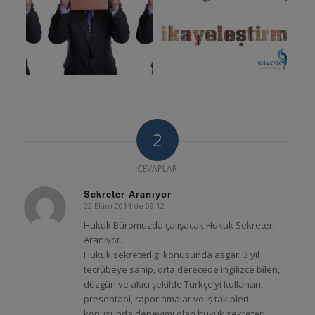
2
CEVAPLAR
Sekreter Aranıyor
22 Ekim 2014 de 09:12
says:
Hukuk Büromuzda çalışacak Hukuk Sekreteri
Aranıyor.
Hukuk sekreterliği konusunda asgari 3 yıl
tecrübeye sahip, orta derecede ingilizce bilen,
düzgün ve akıcı şekilde Türkçe’yi kullanan,
presentabl, raporlamalar ve iş takipleri
konusunda deneyimi olan hukuk sekreteri