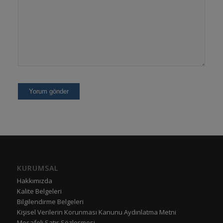
KURUMSAL
Hakkımızda
Kalite Belgeleri
Bilgilendirme Belgeleri
Kişisel Verilerin Korunması Kanunu Aydınlatma Metni
Mesafeli Satış Sözleşmesi