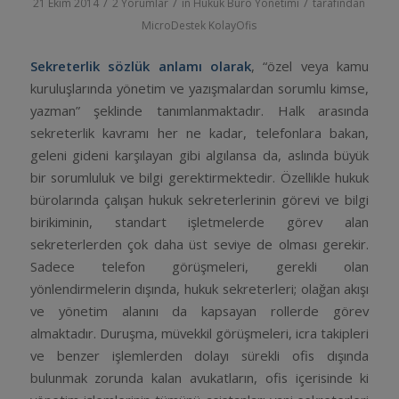
/
/
/
21 Ekim 2014
2 Yorumlar
in
Hukuk Büro Yönetimi
tarafından
MicroDestek KolayOfis
Sekreterlik sözlük anlamı olarak
, “özel veya kamu
kuruluşlarında yönetim ve yazışmalardan sorumlu kimse,
yazman” şeklinde tanımlanmaktadır. Halk arasında
sekreterlik kavramı her ne kadar, telefonlara bakan,
geleni gideni karşılayan gibi algılansa da, aslında büyük
bir sorumluluk ve bilgi gerektirmektedir. Özellikle hukuk
bürolarında çalışan hukuk sekreterlerinin görevi ve bilgi
birikiminin, standart işletmelerde görev alan
sekreterlerden çok daha üst seviye de olması gerekir.
Sadece telefon görüşmeleri, gerekli olan
yönlendirmelerin dışında, hukuk sekreterleri; olağan akışı
ve yönetim alanını da kapsayan rollerde görev
almaktadır. Duruşma, müvekkil görüşmeleri, icra takipleri
ve benzer işlemlerden dolayı sürekli ofis dışında
bulunmak zorunda kalan avukatların, ofis içerisinde ki