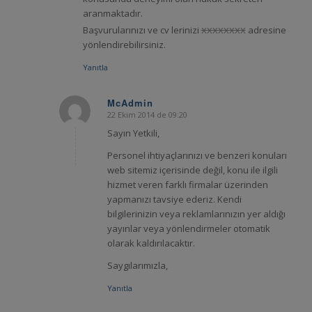
aranmaktadır.
xxxxxxxx
Başvurularınızı ve cv lerinizi
adresine
yönlendirebilirsiniz.
Yanıtla
McAdmin
22 Ekim 2014 de 09:20
says:
Sayın Yetkili,
Personel ihtiyaçlarınızı ve benzeri konuları
web sitemiz içerisinde değil, konu ile ilgili
hizmet veren farklı firmalar üzerinden
yapmanızı tavsiye ederiz. Kendi
bilgilerinizin veya reklamlarınızın yer aldığı
yayınlar veya yönlendirmeler otomatik
olarak kaldırılacaktır.
Saygılarımızla,
Yanıtla