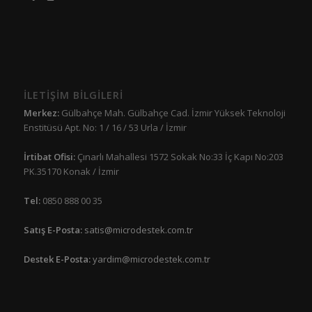
İLETİŞİM BİLGİLERİ
Merkez:
Gülbahçe Mah. Gülbahçe Cad. İzmir Yüksek Teknoloji
Enstitüsü Apt. No: 1 / 16 / 53 Urla / İzmir
İrtibat Ofisi:
Çınarlı Mahallesi 1572 Sokak No:33 İç Kapı No:203
PK.35170 Konak / İzmir
Tel:
0850 888 00 35
Satış E-Posta:
satis@microdestek.com.tr
Destek E-Posta:
yardim@microdestek.com.tr