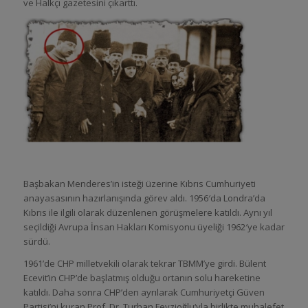
ve Halkçı gazetesini çıkarttı.
Başbakan Menderes’in isteği üzerine Kıbrıs Cumhuriyeti
anayasasının hazırlanışında görev aldı. 1956′da Londra’da
Kıbrıs ile ilgili olarak düzenlenen görüşmelere katıldı. Aynı yıl
seçildiği Avrupa İnsan Hakları Komisyonu üyeliği 1962′ye kadar
sürdü.
1961’de CHP milletvekili olarak tekrar TBMM’ye girdi. Bülent
Ecevit’in CHP’de başlatmış olduğu ortanın solu hareketine
katıldı. Daha sonra CHP’den ayrılarak Cumhuriyetçi Güven
Partisi’ni kuran Prof. Dr. Turhan Feyzioğlu‘yla birlikte muhalefet