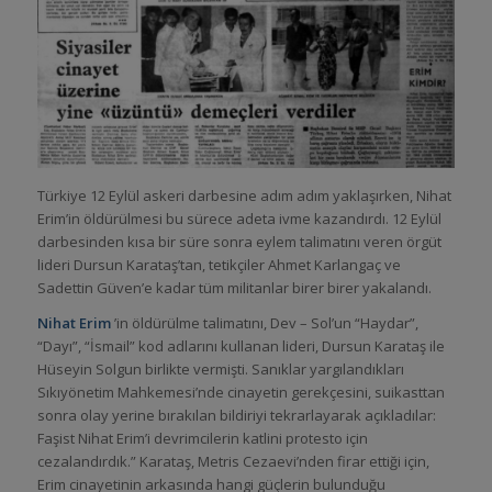
Türkiye 12 Eylül askeri darbesine adım adım yaklaşırken, Nihat
Erim’in öldürülmesi bu sürece adeta ivme kazandırdı. 12 Eylül
darbesinden kısa bir süre sonra eylem talimatını veren örgüt
lideri Dursun Karataş’tan, tetikçiler Ahmet Karlangaç ve
Sadettin Güven’e kadar tüm militanlar birer birer yakalandı.
Nihat Erim
’in öldürülme talimatını, Dev – Sol’un “Haydar”,
“Dayı”, “İsmail” kod adlarını kullanan lideri, Dursun Karataş ile
Hüseyin Solgun birlikte vermişti. Sanıklar yargılandıkları
Sıkıyönetim Mahkemesi’nde cinayetin gerekçesini, suikasttan
sonra olay yerine bırakılan bildiriyi tekrarlayarak açıkladılar:
Faşist Nihat Erim’i devrimcilerin katlini protesto için
cezalandırdık.” Karataş, Metris Cezaevi’nden firar ettiği için,
Erim cinayetinin arkasında hangi güçlerin bulunduğu