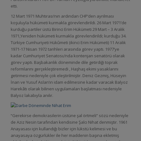
etti.
12 Mart 1971 Muhtırası’nın ardından CHP’den ayrılması
koşuluyla hükümeti kurmakla görevlendirildi. 26 Mart 1971’de
kurduğu partiler üstü Birinci Erim Hükümeti 29 Mart – 3 Aralık
1971,Yeniden hükümeti kurmakla görevlendirildi; kurduğu 34.
Türkiye Cumhuriyeti Hükûmeti (ikinci Erim Hükümeti) 11 Aralık
1971-17 Nisan 1972 tarihleri arasında görev yaptı. 1977’ye
kadar Cumhuriyet Senatosu’nda kontenjan senatörü olarak
görev yaptı. Başbakanlık döneminde dile getirdiği toprak
reformlarını gerçekleştiremedi , Haşhaş ekimi yasaklarını
getirmesi nedeniyle çok eleştirilmiştir. Deniz Gezmiş, Hüseyin
İnan ve Yusuf Aslan’ın idam edilmesine kadar varacak Balyoz
Harekâtı olarak bilinen uygulamaları başlatması nedeniyle
Balyoz lakabıyla anılır.
“Gerekirse demokrasilerin üstüne şal örtmeli” sözü nedeniyle
de Aziz Nesin tarafından kendisine Şalcı Nihat denmiştir. 1961
Anayasası için kullandığı bizler için lükstü kelimesi ve bu
anayasaya özgürlükler ile her maddenin başına ekletmiş