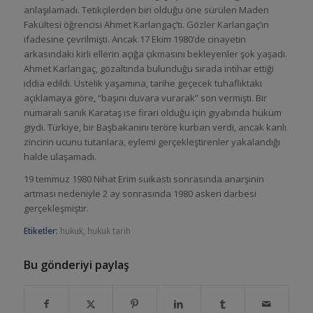
anlaşılamadı. Tetikçilerden biri olduğu öne sürülen Maden
Fakültesi öğrencisi Ahmet Karlangaç’tı. Gözler Karlangaç’ın
ifadesine çevrilmişti. Ancak 17 Ekim 1980’de cinayetin
arkasındaki kirli ellerin açığa çıkmasını bekleyenler şok yaşadı.
Ahmet Karlangaç, gözaltında bulunduğu sırada intihar ettiği
iddia edildi. Üstelik yaşamına, tarihe geçecek tuhaflıktaki
açıklamaya göre, “başını duvara vurarak” son vermişti. Bir
numaralı sanık Karataş ise firari olduğu için gıyabında hüküm
giydi. Türkiye, bir Başbakanını teröre kurban verdi, ancak kanlı
zincirin ucunu tutanlara, eylemi gerçekleştirenler yakalandığı
halde ulaşamadı.
19 temmuz 1980 Nihat Erim suikastı sonrasında anarşinin
artması nedeniyle 2 ay sonrasında 1980 askeri darbesi
gerçekleşmiştir.
Etiketler:
hukuk
,
hukuk tarih
Bu gönderiyi paylaş