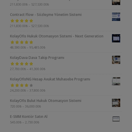
211,830.00
₺
–
527,530.00
₺
Contract Flow - Sözleşme Yönetim Sistemi
5 üzerinden
211,830.00
₺
–
527,530.00
₺
5.00
oy aldı
KolayOfis Hukuk Otomasyon Sistemi - Next Generation
5 üzerinden
48,590.00
₺
–
95,485.00
₺
5.00
oy aldı
KolayDava Dava Takip Programı
5 üzerinden
27,700.00
₺
–
41,300.00
₺
5.00
oy aldı
KolayOfisNG Hesap Avukat Muhasebe Programı
5
24,200.00
₺
–
37,800.00
₺
üzerinden
KolayOfis Bulut Hukuk Otomasyon Sistemi
4.00
oy aldı
720.00
₺
–
36,000.00
₺
E-SMM Kontör Satın Al
545.00
₺
–
2,730.00
₺