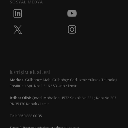
SOSYAL MEDYA
İLETİŞİM BİLGİLERİ
Merkez:
Gülbahçe Mah. Gülbahçe Cad. İzmir Yüksek Teknoloji
Enstitüsü Apt. No: 1 / 16 / 53 Urla / İzmir
İrtibat Ofisi:
Çınarlı Mahallesi 1572 Sokak No:33 İç Kapı No:203
PK.35170 Konak / İzmir
Tel:
0850 888 00 35
Satış E-Posta:
satis@microdestek.com.tr