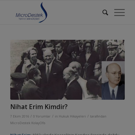
Nihat Erim Kimdir?
/
/
/
7 Ekim 2016
0 Yorumlar
in
Hukuk Hikayeleri
tarafından
MicroDestek KolayOfis
Nihat Erim
; 1912 yılında Kocaeli’nin Kandıra ilçesinde doğdu.