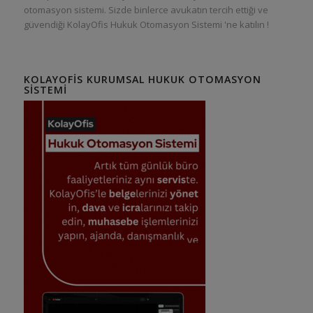
otomasyon sistemi. Sizde binlerce avukatın tercih ettiği ve
güvendiği KolayOfis Hukuk Otomasyon Sistemi 'ne katılın !
KOLAYOFIS KURUMSAL HUKUK OTOMASYON
SISTEMI