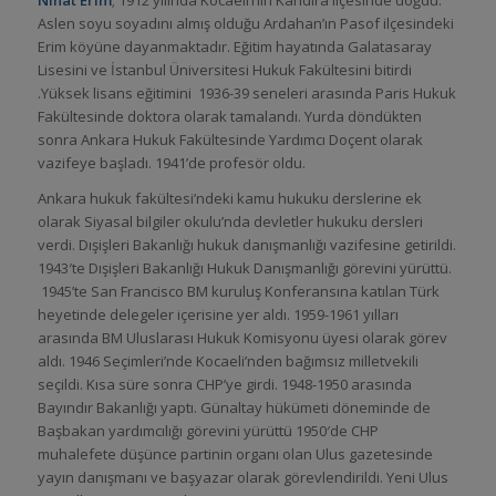
Aslen soyu soyadını almış olduğu Ardahan’ın Pasof ilçesindeki
Erim köyüne dayanmaktadır. Eğitim hayatında Galatasaray
Lisesini ve İstanbul Üniversitesi Hukuk Fakültesini bitirdi
.Yüksek lisans eğitimini 1936-39 seneleri arasında Paris Hukuk
Fakültesinde doktora olarak tamalandı. Yurda döndükten
sonra Ankara Hukuk Fakültesinde Yardımcı Doçent olarak
vazifeye başladı. 1941’de profesör oldu.
Ankara hukuk fakültesi’ndeki kamu hukuku derslerine ek
olarak Siyasal bilgiler okulu’nda devletler hukuku dersleri
verdi. Dışişleri Bakanlığı hukuk danışmanlığı vazifesine getirildi.
1943′te Dışişleri Bakanlığı Hukuk Danışmanlığı görevini yürüttü.
1945’te San Francisco BM kuruluş Konferansına katılan Türk
heyetinde delegeler içerisine yer aldı. 1959-1961 yılları
arasında BM Uluslarası Hukuk Komisyonu üyesi olarak görev
aldı. 1946 Seçimleri’nde Kocaeli’nden bağımsız milletvekili
seçildi. Kısa süre sonra CHP’ye girdi. 1948-1950 arasında
Bayındır Bakanlığı yaptı. Günaltay hükümeti döneminde de
Başbakan yardımcılığı görevini yürüttü 1950′de CHP
muhalefete düşünce partinin organı olan Ulus gazetesinde
yayın danışmanı ve başyazar olarak görevlendirildi. Yeni Ulus