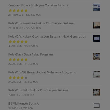
Contract Flow - Sözleşme Yönetim Sistemi
5 üzerinden
211,830.00
₺
–
527,530.00
₺
5.00
oy aldı
KolayOfis Kurumsal Hukuk Otomasyon Sistemi
211,830.00
₺
–
527,530.00
₺
KolayOfis Hukuk Otomasyon Sistemi - Next Generation
5 üzerinden
48,590.00
₺
–
95,485.00
₺
5.00
oy aldı
KolayDava Dava Takip Programı
5 üzerinden
27,700.00
₺
–
41,300.00
₺
5.00
oy aldı
KolayOfisNG Hesap Avukat Muhasebe Programı
5
24,200.00
₺
–
37,800.00
₺
üzerinden
KolayOfis Bulut Hukuk Otomasyon Sistemi
4.00
oy aldı
720.00
₺
–
36,000.00
₺
E-SMM Kontör Satın Al
545.00
₺
–
2,730.00
₺