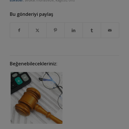
Etiketler:
avukat muhasebe
,
kağıtsız ofis
Bu gönderiyi paylaş
Beğenebilecekleriniz: