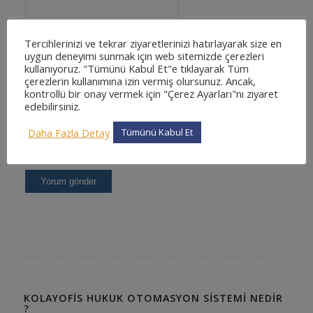
Tercihlerinizi ve tekrar ziyaretlerinizi hatırlayarak size en
uygun deneyimi sunmak için web sitemizde çerezleri
kullanıyoruz. "Tümünü Kabul Et"e tıklayarak Tüm
çerezlerin kullanımına izin vermiş olursunuz. Ancak,
kontrollü bir onay vermek için "Çerez Ayarları"nı ziyaret
edebilirsiniz.
Daha Fazla Detay
Tümünü Kabul Et
KOLAYOFIS HUKUK OTOMASYON SISTEMI NEDIR
?