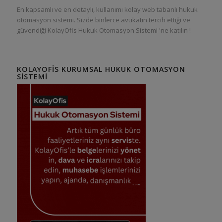
En kapsamlı ve en detaylı, kullanımı kolay web tabanlı hukuk
otomasyon sistemi. Sizde binlerce avukatın tercih ettiği ve
güvendiği KolayOfis Hukuk Otomasyon Sistemi 'ne katılın !
KOLAYOFIS KURUMSAL HUKUK OTOMASYON
SISTEMI