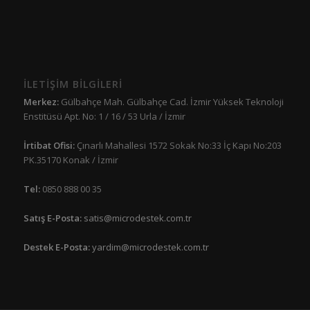
İLETİŞİM BİLGİLERİ
Merkez:
Gülbahçe Mah. Gülbahçe Cad. İzmir Yüksek Teknoloji
Enstitüsü Apt. No: 1 / 16 / 53 Urla / İzmir
İrtibat Ofisi:
Çınarlı Mahallesi 1572 Sokak No:33 İç Kapı No:203
PK.35170 Konak / İzmir
Tel:
0850 888 00 35
Satış E-Posta:
satis@microdestek.com.tr
Destek E-Posta:
yardim@microdestek.com.tr