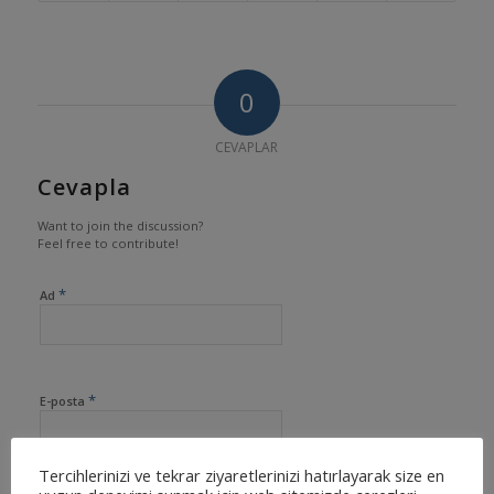
0
CEVAPLAR
Cevapla
Want to join the discussion?
Feel free to contribute!
*
Ad
*
E-posta
Tercihlerinizi ve tekrar ziyaretlerinizi hatırlayarak size en