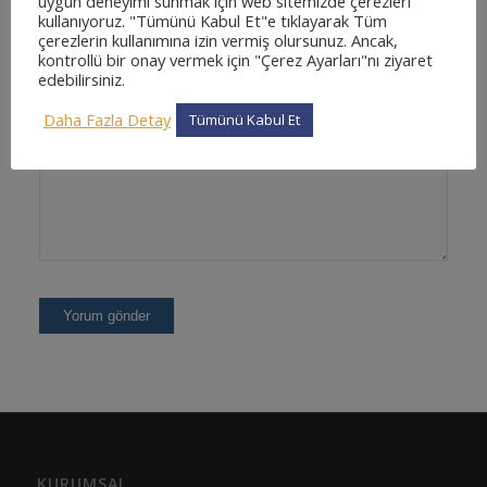
uygun deneyimi sunmak için web sitemizde çerezleri
İnternet sitesi
kullanıyoruz. "Tümünü Kabul Et"e tıklayarak Tüm
çerezlerin kullanımına izin vermiş olursunuz. Ancak,
kontrollü bir onay vermek için "Çerez Ayarları"nı ziyaret
edebilirsiniz.
Daha Fazla Detay
Tümünü Kabul Et
KURUMSAL