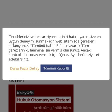
Tercihlerinizi ve tekrar ziyaretlerinizi hatırlayarak size en
KOLAYOFIS HUKUK OTOMASYON SISTEMI NEDIR
?
uygun deneyimi sunmak için web sitemizde çerezleri
kullanıyoruz. "Tümünü Kabul Et"e tıklayarak Tüm
En kapsamlı ve en detaylı, kullanımı kolay web tabanlı hukuk
çerezlerin kullanımına izin vermiş olursunuz. Ancak,
otomasyon sistemi. Sizde binlerce avukatın tercih ettiği ve
kontrollü bir onay vermek için "Çerez Ayarları"nı ziyaret
güvendiği KolayOfis Hukuk Otomasyon Sistemi 'ne katılın !
edebilirsiniz.
Daha Fazla Detay
Tümünü Kabul Et
KOLAYOFIS KURUMSAL HUKUK OTOMASYON
SISTEMI