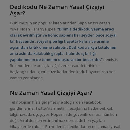
Dedikodu Ne Zaman Yasal Çizgiyi
Aşar?
Günümüzün en popüler kitaplarından Saphiens’in yazarı
Yuval Noah Harari’ye göre;
“Dilimiz dedikodu yapma aracı
olarak evrilmiştir ve homo sapiens her şeyden önce sosyal
bir hayvandır; sosyal iş birliği hayatta kalma ve üreme
açısından kritik öneme sahiptir. Dedikodu sıkça kötülenen
ama aslında kalabalık gruplar halinde iş birliği
yapabilmenin de temelini oluşturan bir beceridir.“
demiştir.
Bu teoriden de anlaşılacağı üzere insanlık tarihinin
başlangıcından günümüze kadar dedikodu hayatımızda her
zaman yer almıştır.
Ne Zaman Yasal Çizgiyi Aşar?
Teknolojinin hızla gelişmesiyle bloglardan Facebook
gönderilerine, Twitter’dan metin mesajlarına kadar pek çok
bilgi, havada uçuşuyor. Hepsinin de güvenilir olması mümkün
değil. Viral denilen ve inanılmaz derecede hızlı yayılan
hikayelerde cabası. Bu nedenle, dedikodunun ne zaman yasal