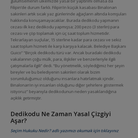
gülümsemenin ülkemizde yasal bir yaptırımı olmasa da
Filipin’de durum farklı. Filipin’in küçük kasabası Binalonan
sakinleri artık sıcak yaz günlerinde ağaçların altında komşuları
hakkında konuşamayacaklar. Burada dedikodu yapmanın
cezası ilk kez dedikodu yapmışsa; 200 pezo (3 sterlin) para
cezası ve çöp toplamak için üç saat toplum hizmetidir.
Tekrarlayan suçlular, 15 sterline kadar para cezası ve sekiz
saat toplum hizmeti ile karşı karşıya kalacak. Belediye Başkanı
Guico” “Birçok dedikodu türü var. Ancak buradaki dedikodu
vakalarının çoğu mülk, para, ilişkiler ve benzerleriyle ilgili
çatışmalarla ilgili” dedi. “Bu yönetmelik, söylediğimiz her şeyin
bireyler ve bu belediyenin sakinleri olarak bizim
sorumluluğumuz olduğunu insanlara hatırlatmak içindir.
Binalonan’ın iyi insanları olduğunu diğer şehirlere göstermek
istiyoruz” beyanıyla dedikodunun neden yasaklandığına
açıklık getirmiştir.
Dedikodu Ne Zaman Yasal Çizgiyi
Aşar?
Seçim Hukuku Nedir? adlı yazımızı okumak için tıklayınız