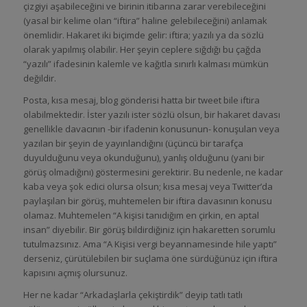
çizgiyi aşabileceğini ve birinin itibarına zarar verebileceğini
(yasal bir kelime olan “iftira” haline gelebileceğini) anlamak
önemlidir. Hakaret iki biçimde gelir: iftira; yazılı ya da sözlü
olarak yapılmış olabilir. Her şeyin ceplere sığdığı bu çağda
“yazılı” ifadesinin kalemle ve kağıtla sınırlı kalması mümkün
değildir.
Posta, kısa mesaj, blog gönderisi hatta bir tweet bile iftira
olabilmektedir. İster yazılı ister sözlü olsun, bir hakaret davası
genellikle davacının -bir ifadenin konusunun- konuşulan veya
yazılan bir şeyin de yayınlandığını (üçüncü bir tarafça
duyulduğunu veya okunduğunu), yanlış olduğunu (yani bir
görüş olmadığını) göstermesini gerektirir. Bu nedenle, ne kadar
kaba veya şok edici olursa olsun; kısa mesaj veya Twitter’da
paylaşılan bir görüş, muhtemelen bir iftira davasının konusu
olamaz. Muhtemelen “A kişisi tanıdığım en çirkin, en aptal
insan” diyebilir. Bir görüş bildirdiğiniz için hakaretten sorumlu
tutulmazsınız. Ama “A Kişisi vergi beyannamesinde hile yaptı”
derseniz, çürütülebilen bir suçlama öne sürdüğünüz için iftira
kapısını açmış olursunuz.
Her ne kadar “Arkadaşlarla çekiştirdik” deyip tatlı tatlı