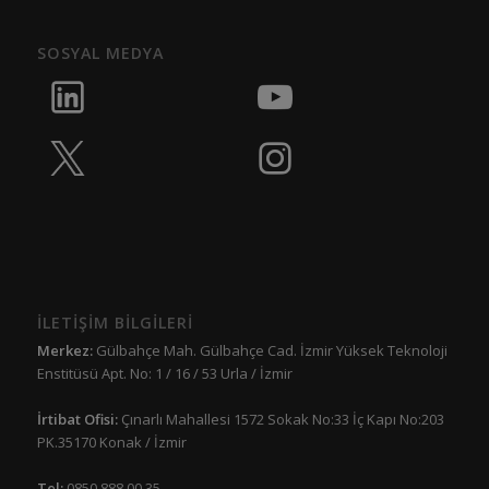
SOSYAL MEDYA
İLETİŞİM BİLGİLERİ
Merkez:
Gülbahçe Mah. Gülbahçe Cad. İzmir Yüksek Teknoloji
Enstitüsü Apt. No: 1 / 16 / 53 Urla / İzmir
İrtibat Ofisi:
Çınarlı Mahallesi 1572 Sokak No:33 İç Kapı No:203
PK.35170 Konak / İzmir
Tel:
0850 888 00 35