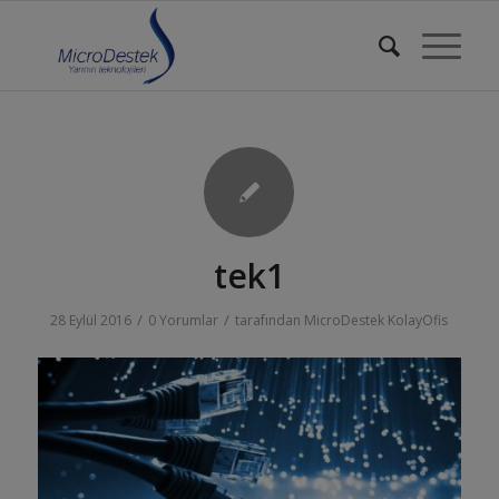
tek1
/
/
28 Eylül 2016
0 Yorumlar
tarafından
MicroDestek KolayOfis