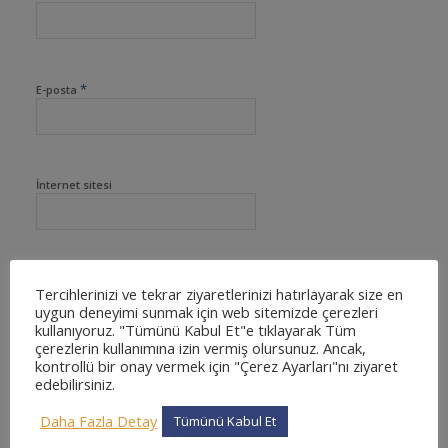
*
E-posta
İnternet sitesi
Tercihlerinizi ve tekrar ziyaretlerinizi hatırlayarak size en
uygun deneyimi sunmak için web sitemizde çerezleri
kullanıyoruz. "Tümünü Kabul Et"e tıklayarak Tüm
çerezlerin kullanımına izin vermiş olursunuz. Ancak,
kontrollü bir onay vermek için "Çerez Ayarları"nı ziyaret
edebilirsiniz.
Daha Fazla Detay
Tümünü Kabul Et