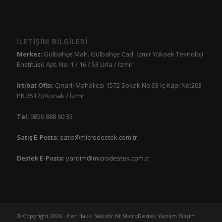
İLETİŞİM BİLGİLERİ
Merkez:
Gülbahçe Mah. Gülbahçe Cad. İzmir Yüksek Teknoloji
Enstitüsü Apt. No: 1 / 16 / 53 Urla / İzmir
İrtibat Ofisi:
Çınarlı Mahallesi 1572 Sokak No:33 İç Kapı No:203
PK.35170 Konak / İzmir
Tel:
0850 888 00 35
Satış E-Posta:
satis@microdestek.com.tr
Destek E-Posta:
yardim@microdestek.com.tr
© Copyright 2026 - Her Hakkı Saklıdır Nt MicroDestek Yazılım Bilişim