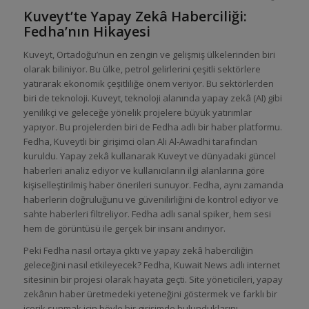
Kuveyt’te Yapay Zekâ Haberciliği:
Fedha’nın Hikayesi
Kuveyt, Ortadoğu’nun en zengin ve gelişmiş ülkelerinden biri
olarak biliniyor. Bu ülke, petrol gelirlerini çeşitli sektörlere
yatırarak ekonomik çeşitliliğe önem veriyor. Bu sektörlerden
biri de teknoloji. Kuveyt, teknoloji alanında yapay zekâ (AI) gibi
yenilikçi ve geleceğe yönelik projelere büyük yatırımlar
yapıyor. Bu projelerden biri de Fedha adlı bir haber platformu.
Fedha, Kuveytli bir girişimci olan Ali Al-Awadhi tarafından
kuruldu. Yapay zekâ kullanarak Kuveyt ve dünyadaki güncel
haberleri analiz ediyor ve kullanıcıların ilgi alanlarına göre
kişiselleştirilmiş haber önerileri sunuyor. Fedha, aynı zamanda
haberlerin doğruluğunu ve güvenilirliğini de kontrol ediyor ve
sahte haberleri filtreliyor. Fedha adlı sanal spiker, hem sesi
hem de görüntüsü ile gerçek bir insanı andırıyor.
Peki Fedha nasıl ortaya çıktı ve yapay zekâ haberciliğin
geleceğini nasıl etkileyecek? Fedha, Kuwait News adlı internet
sitesinin bir projesi olarak hayata geçti. Site yöneticileri, yapay
zekânın haber üretmedeki yeteneğini göstermek ve farklı bir
içerik sunmak için böyle bir girişimde bulunduklarını