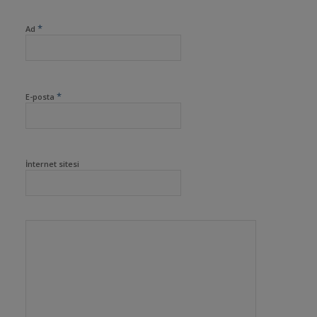
*
Ad
*
E-posta
İnternet sitesi