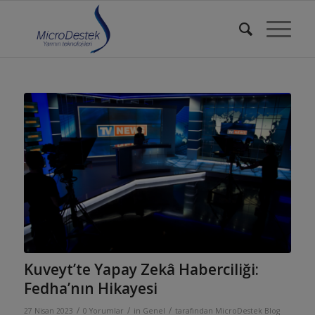
Kuveyt’te Yapay Zekâ Haberciliği:
Fedha’nın Hikayesi
/
/
/
27 Nisan 2023
0 Yorumlar
in
Genel
tarafından
MicroDestek Blog