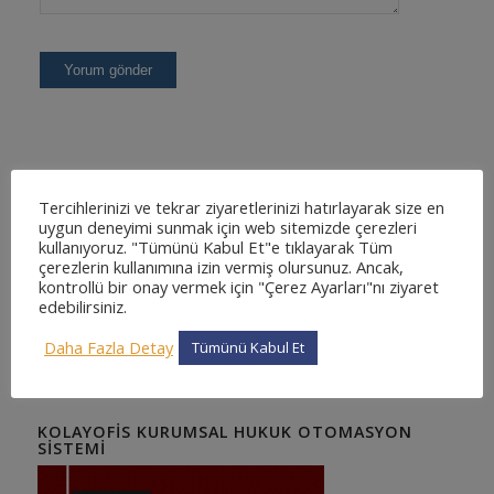
Tercihlerinizi ve tekrar ziyaretlerinizi hatırlayarak size en
uygun deneyimi sunmak için web sitemizde çerezleri
kullanıyoruz. "Tümünü Kabul Et"e tıklayarak Tüm
KOLAYOFIS HUKUK OTOMASYON SISTEMI NEDIR
çerezlerin kullanımına izin vermiş olursunuz. Ancak,
?
kontrollü bir onay vermek için "Çerez Ayarları"nı ziyaret
En kapsamlı ve en detaylı, kullanımı kolay web tabanlı hukuk
edebilirsiniz.
otomasyon sistemi. Sizde binlerce avukatın tercih ettiği ve
güvendiği KolayOfis Hukuk Otomasyon Sistemi 'ne katılın !
Daha Fazla Detay
Tümünü Kabul Et
KOLAYOFIS KURUMSAL HUKUK OTOMASYON
SISTEMI