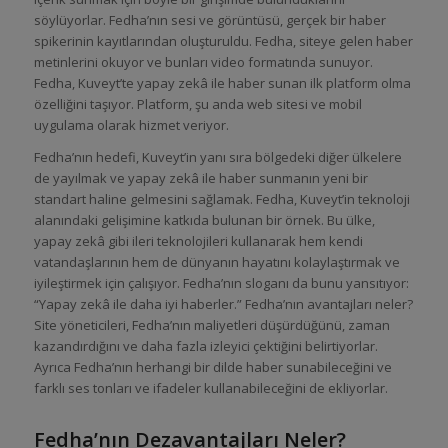
söylüyorlar. Fedha’nın sesi ve görüntüsü, gerçek bir haber
spikerinin kayıtlarından oluşturuldu. Fedha, siteye gelen haber
metinlerini okuyor ve bunları video formatında sunuyor.
Fedha, Kuveyt’te yapay zekâ ile haber sunan ilk platform olma
özelliğini taşıyor. Platform, şu anda web sitesi ve mobil
uygulama olarak hizmet veriyor.
Fedha’nın hedefi, Kuveyt’in yanı sıra bölgedeki diğer ülkelere
de yayılmak ve yapay zekâ ile haber sunmanın yeni bir
standart haline gelmesini sağlamak. Fedha, Kuveyt’in teknoloji
alanındaki gelişimine katkıda bulunan bir örnek. Bu ülke,
yapay zekâ gibi ileri teknolojileri kullanarak hem kendi
vatandaşlarının hem de dünyanın hayatını kolaylaştırmak ve
iyileştirmek için çalışıyor. Fedha’nın sloganı da bunu yansıtıyor:
“Yapay zekâ ile daha iyi haberler.” Fedha’nın avantajları neler?
Site yöneticileri, Fedha’nın maliyetleri düşürdüğünü, zaman
kazandırdığını ve daha fazla izleyici çektiğini belirtiyorlar.
Ayrıca Fedha’nın herhangi bir dilde haber sunabileceğini ve
farklı ses tonları ve ifadeler kullanabileceğini de ekliyorlar.
Fedha’nın Dezavantajları Neler?