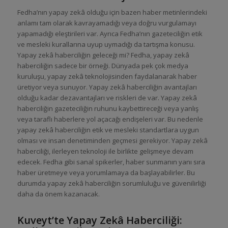
Fedha’nın yapay zekâ olduğu için bazen haber metinlerindeki
anlamı tam olarak kavrayamadığı veya doğru vurgulamayı
yapamadığı eleştirileri var. Ayrıca Fedha’nın gazeteciliğin etik
ve mesleki kurallarına uyup uymadığı da tartışma konusu.
Yapay zekâ haberciliğin geleceği mi? Fedha, yapay zekâ
haberciliğin sadece bir örneği. Dünyada pek çok medya
kuruluşu, yapay zekâ teknolojisinden faydalanarak haber
üretiyor veya sunuyor. Yapay zekâ haberciliğin avantajları
olduğu kadar dezavantajları ve riskleri de var. Yapay zekâ
haberciliğin gazeteciliğin ruhunu kaybettireceği veya yanlış
veya taraflı haberlere yol açacağı endişeleri var. Bu nedenle
yapay zekâ haberciliğin etik ve mesleki standartlara uygun
olması ve insan denetiminden geçmesi gerekiyor. Yapay zekâ
haberciliği, ilerleyen teknoloji ile birlikte gelişmeye devam
edecek. Fedha gibi sanal spikerler, haber sunmanın yanı sıra
haber üretmeye veya yorumlamaya da başlayabilirler. Bu
durumda yapay zekâ haberciliğin sorumluluğu ve güvenilirliği
daha da önem kazanacak.
Kuveyt’te Yapay Zekâ Haberciliği: