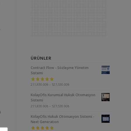
.
ÜRÜNLER
Contract Flow - Sözleşme Yönetim
Sistemi
5 üzerinden
211,830.00
₺
–
527,530.00
₺
5.00
oy aldı
KolayOfis Kurumsal Hukuk Otomasyon
Sistemi
,
211,830.00
₺
–
527,530.00
₺
i
KolayOfis Hukuk Otomasyon Sistemi -
Next Generation