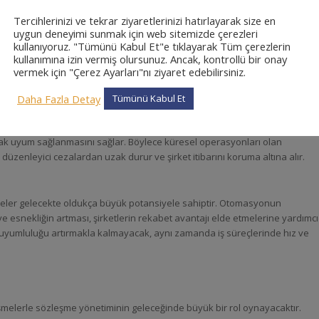
imi
Tercihlerinizi ve tekrar ziyaretlerinizi hatırlayarak size en
uygun deneyimi sunmak için web sitemizde çerezleri
kullanıyoruz. "Tümünü Kabul Et"e tıklayarak Tüm çerezlerin
eri analiz ederek potansiyel anlaşmazlıkları öngörür. Riskli şartlar,
kullanımına izin vermiş olursunuz. Ancak, kontrollü bir onay
spit ederek, bunların önceden giderilmesi için öneriler sunar. Bu durum,
vermek için "Çerez Ayarları"nı ziyaret edebilirsiniz.
pılmasını sağlar.
Daha Fazla Detay
Tümünü Kabul Et
, yasal uyumluluğun sağlanmasına da katkıda bulunur. Yapay zeka, farklı
ak uyum sağlanmasını sağlar. Böylece küresel operasyonları olan
, düzenleyici cezalardan uzak durur ve şirket itibarını koruma altına alır.
şmeler gelecekte oldukça büyük potansiyele sahiptir. Otomasyonun
ve esnekliğin artması, şirketlerin rekabet avantajı elde etmelerine yardımcı
ki uyumluluğu artırmakla kalmayacak, aynı zamanda iş süreçlerinde hız ve
şmelerle sözleşme yönetiminin geleceğinde büyük bir rol oynayacaktır.