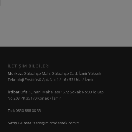
İLETİŞİM BİLGİLERİ
Merkez:
Gülbahçe Mah. Gülbahçe Cad. İzmir Yüksek
Teknoloji Enstitüsü Apt. No: 1 / 16 / 53 Urla / İzmir
İrtibat Ofisi:
Çınarlı Mahallesi 1572 Sokak No:33 İç Kapı
No:203 PK.35170 Konak / İzmir
Tel:
0850 888 00 35
Satış E-Posta:
satis@microdestek.com.tr