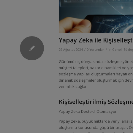
Yapay Zeka ile Kişiselleş
/
/
29 Ağustos 2024
0 Yorumlar
in
Genel
,
Sözle
Günümüz iş dünyasında, sözleşme yönetim
müşteri talepleri, pazar dinamikleri ve ya
sözleşme yapıları oluşturmaları hayati öne
dinamik sözleşmeler oluşturmak için devre
verimlilik sağlar.
Kişiselleştirilmiş Sözleş
Yapay Zeka Destekli Otomasyon
Yapay zeka, büyük miktarda veriyi analiz 
oluşturma konusunda güçlü bir araçtır. Örne