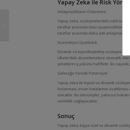
Yapay Zeka ile Risk Yönet
Anlaşmazlıkların Önlenmesi
Otomatik Sözleşme
Yapay zeka, sözleşmelerdeki riskli maddel
Hazırlamada Yapay
taraflar arasında olası uyuşmazlıkları te
Zeka Kullanımı
taraflar arasında daha adil anlaşmalar ya
Düzenleyici Uyumluluk
Dinamik ve kişiselleştirilmiş sözleşmeler
ülkelerdeki düzenlemelere otomatik olar
şirketlerin iş yükünü hafifletir. Bu sayede
Geleceğe Yönelik Potansiyel
Yapay zeka ile kişisel ve dinamik sözle
hızlanması, insan hatalarının azaltılması 
olacaktır. Bu teknolojiler, yalnızca huku
verimlilik sağlayacaktır.
Sonuç
Yapay zeka, kişiye özel ve dinamik sözle