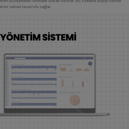
içeren sözleşmeleri otomatik olarak hazırlar. Bu, özellikle büyük hacimli
ddi bir zaman tasarrufu sağlar.