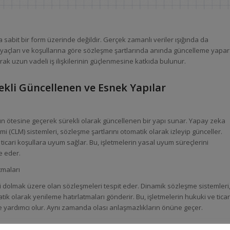
 sabit bir form üzerinde değildir. Gerçek zamanlı veriler ışığında da
yaçları ve koşullarına göre sözleşme şartlarında anında güncelleme yapar
ak uzun vadeli iş ilişkilerinin güçlenmesine katkıda bulunur.
ekli Güncellenen ve Esnek Yapılar
ın ötesine geçerek sürekli olarak güncellenen bir yapı sunar. Yapay zeka
(CLM) sistemleri, sözleşme şartlarını otomatik olarak izleyip günceller.
cari koşullara uyum sağlar. Bu, işletmelerin yasal uyum süreçlerini
e eder.
tmaları
i dolmak üzere olan sözleşmeleri tespit eder. Dinamik sözleşme sistemleri
k olarak yenileme hatırlatmaları gönderir. Bu, işletmelerin hukuki ve ticar
yardımcı olur. Aynı zamanda olası anlaşmazlıkların önüne geçer.