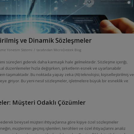
tirilmiş ve Dinamik Sözleşmeler
/
şme Yönetim Sistemi
tarafından
MicroDestek Blog
i süreçleri giderek daha karmaşık hale gelmektedir. Sözleşme içeriği,
sal düzenlemeler hızla değişirken, şirketlerin esnek ve uyarlanabilir
m taşımaktadır. Bu noktada yapay zeka (AI) teknolojisi, kişiselleştirilmiş ve
ye giriyor. Bu yeni nesil sözleşmeler, işletmelere büyük bir esneklik ve
meler: Müşteri Odaklı Çözümler
ederek bireysel müşteri ihtiyaçlarına göre kişiye özel sözleşmeler
ğin, müşterinin geçmiş işlemleri, tercihleri ve özel ihtiyaçlarını analiz