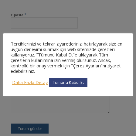
*
E-posta
Tercihlerinizi ve tekrar ziyaretlerinizi hatırlayarak size en
İnternet sitesi
uygun deneyimi sunmak için web sitemizde çerezleri
kullanıyoruz. "Tümünü Kabul Et"e tıklayarak Tüm
çerezlerin kullanımına izin vermiş olursunuz. Ancak,
kontrollü bir onay vermek için "Çerez Ayarları"nı ziyaret
edebilirsiniz.
Daha Fazla Detay
Tümünü Kabul Et