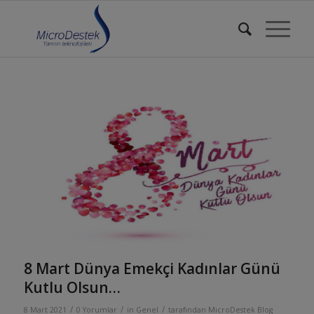
8 Mart Dünya Emekçi Kadınlar Günü
Kutlu Olsun…
/
/
/
8 Mart 2021
0 Yorumlar
in
Genel
tarafından
MicroDestek Blog