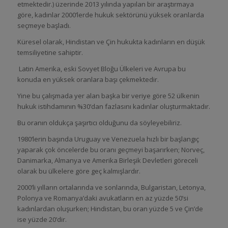
etmektedir.) üzerinde 2013 yılında yapılan bir araştırmaya
göre, kadınlar 2000’lerde hukuk sektörünü yüksek oranlarda
seçmeye başladı.
Küresel olarak, Hindistan ve Çin hukukta kadınların en düşük
temsiliyetine sahiptir.
Latin Amerika, eski Sovyet Bloğu Ülkeleri ve Avrupa bu
konuda en yüksek oranlara başı çekmektedir.
Yine bu çalışmada yer alan başka bir veriye göre 52 ülkenin
hukuk istihdamının %30’dan fazlasını kadınlar oluşturmaktadır.
Bu oranın oldukça şaşırtıcı olduğunu da söyleyebiliriz.
1980‘lerin başında Uruguay ve Venezuela hızlı bir başlangıç ​​
yaparak çok öncelerde bu oranı geçmeyi başarırken; Norveç,
Danimarka, Almanya ve Amerika Birleşik Devletleri göreceli
olarak bu ülkelere göre geç kalmışlardır.
2000’li yılların ortalarında ve sonlarında, Bulgaristan, Letonya,
Polonya ve Romanya’daki avukatların en az yüzde 50’si
kadınlardan oluşurken; Hindistan, bu oran yüzde 5 ve Çin’de
ise yüzde 20’dir.