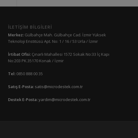
İLETİŞİM BİLGİLERİ
Merkez:
Gülbahçe Mah. Gülbahçe Cad. İzmir Yüksek
Teknoloji Enstitüsü Apt. No: 1 / 16 / 53 Urla / İzmir
İrtibat Ofisi:
Çınarlı Mahallesi 1572 Sokak No:33 İç Kapı
No:203 PK.35170 Konak / İzmir
Tel:
0850 888 00 35
Satış E-Posta:
satis@microdestek.com.tr
Destek E-Posta:
yardim@microdestek.com.tr