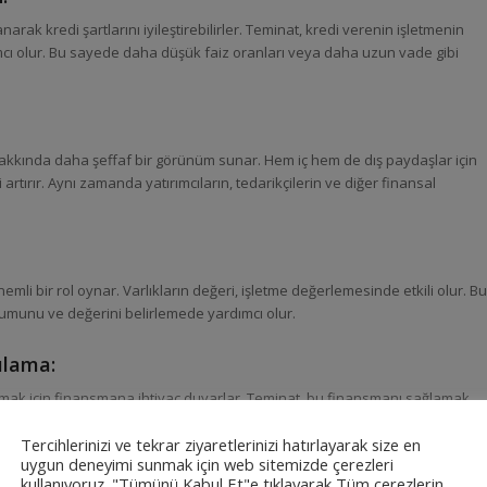
anarak kredi şartlarını iyileştirebilirler. Teminat, kredi verenin işletmenin
mcı olur. Bu sayede daha düşük faiz oranları veya daha uzun vade gibi
akkında daha şeffaf bir görünüm sunar. Hem iç hem de dış paydaşlar için
ni artırır. Aynı zamanda yatırımcıların, tedarikçilerin ve diğer finansal
li bir rol oynar. Varlıkların değeri, işletme değerlemesinde etkili olur. Bu
rumunu ve değerini belirlemede yardımcı olur.
ılama:
lamak için finansmana ihtiyaç duyarlar. Teminat, bu finansmanı sağlamak
 ekipman almak veya genişleme projeleri için finansman sağlamak için
Tercihlerinizi ve tekrar ziyaretlerinizi hatırlayarak size en
uygun deneyimi sunmak için web sitemizde çerezleri
kullanıyoruz. "Tümünü Kabul Et"e tıklayarak Tüm çerezlerin