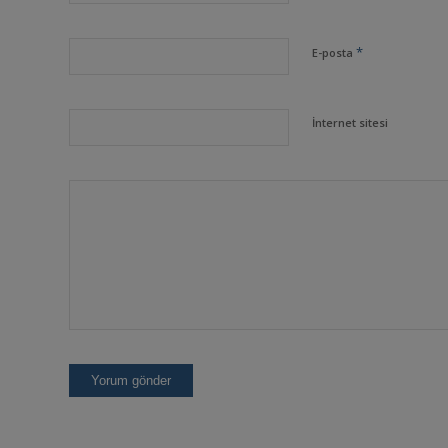
*
E-posta
İnternet sitesi