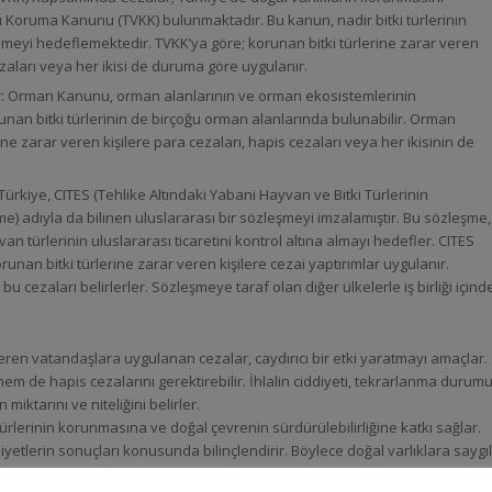
ı Koruma Kanunu (TVKK) bulunmaktadır. Bu kanun, nadir bitki türlerinin
meyi hedeflemektedir. TVKK’ya göre; korunan bitki türlerine zarar veren
zaları veya her ikisi de duruma göre uygulanır.
Orman Kanunu, orman alanlarının ve orman ekosistemlerinin
nan bitki türlerinin de birçoğu orman alanlarında bulunabilir. Orman
ne zarar veren kişilere para cezaları, hapis cezaları veya her ikisinin de
rkiye, CITES (Tehlike Altındaki Yabani Hayvan ve Bitki Türlerinin
şme) adıyla da bilinen uluslararası bir sözleşmeyi imzalamıştır. Bu sözleşme,
van türlerinin uluslararası ticaretini kontrol altına almayı hedefler. CITES
an bitki türlerine zarar veren kişilere cezai yaptırımlar uygulanır.
cezaları belirlerler. Sözleşmeye taraf olan diğer ülkelerle iş birliği içind
veren vatandaşlara uygulanan cezalar, caydırıcı bir etki yaratmayı amaçlar.
hem de hapis cezalarını gerektirebilir. İhlalin ciddiyeti, tekrarlanma durumu
miktarını ve niteliğini belirler.
ürlerinin korunmasına ve doğal çevrenin sürdürülebilirliğine katkı sağlar.
yetlerin sonuçları konusunda bilinçlendirir. Böylece doğal varlıklara saygıl