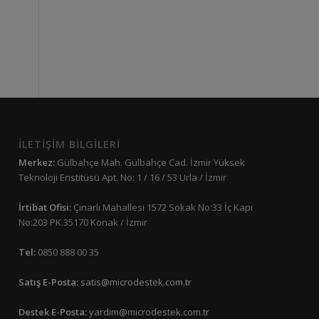
İLETİŞİM BİLGİLERİ
Merkez:
Gülbahçe Mah. Gülbahçe Cad. İzmir Yüksek
Teknoloji Enstitüsü Apt. No: 1 / 16 / 53 Urla / İzmir
İrtibat Ofisi:
Çınarlı Mahallesi 1572 Sokak No:33 İç Kapı
No:203 PK.35170 Konak / İzmir
Tel:
0850 888 00 35
Satış E-Posta:
satis@microdestek.com.tr
Destek E-Posta:
yardim@microdestek.com.tr