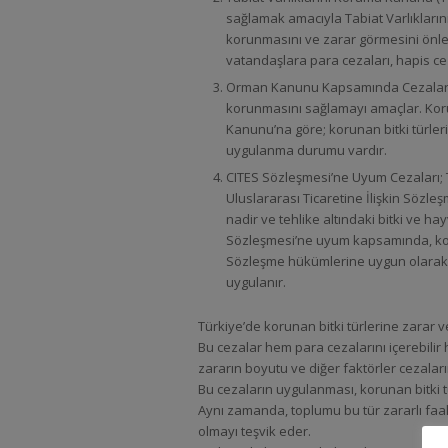
sağlamak amacıyla Tabiat Varlıkların
korunmasını ve zarar görmesini önle
vatandaşlara para cezaları, hapis ce
Orman Kanunu Kapsamında Cezalar: 
korunmasını sağlamayı amaçlar. Koru
Kanunu’na göre; korunan bitki türleri
uygulanma durumu vardır.
CITES Sözleşmesi’ne Uyum Cezaları; Tü
Uluslararası Ticaretine İlişkin Sözle
nadir ve tehlike altındaki bitki ve hay
Sözleşmesi’ne uyum kapsamında, korun
Sözleşme hükümlerine uygun olarak bu 
uygulanır.
Türkiye’de korunan bitki türlerine zarar 
Bu cezalar hem para cezalarını içerebilir 
zararın boyutu ve diğer faktörler cezaların 
Bu cezaların uygulanması, korunan bitki t
Aynı zamanda, toplumu bu tür zararlı faali
olmayı teşvik eder.