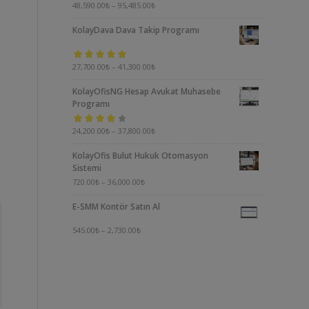
5 üzerinden
48,590.00
₺
–
95,485.00
₺
5.00
oy aldı
KolayDava Dava Takip Programı
5 üzerinden
27,700.00
₺
–
41,300.00
₺
5.00
oy aldı
KolayOfisNG Hesap Avukat Muhasebe
Programı
5
24,200.00
₺
–
37,800.00
₺
üzerinden
KolayOfis Bulut Hukuk Otomasyon
4.00
oy aldı
Sistemi
720.00
₺
–
36,000.00
₺
E-SMM Kontör Satın Al
545.00
₺
–
2,730.00
₺