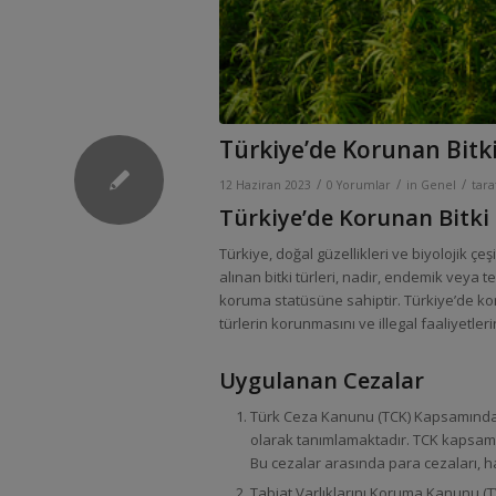
Türkiye’de Korunan Bitk
/
/
/
12 Haziran 2023
0 Yorumlar
in
Genel
tar
Türkiye’de Korunan Bitki
Türkiye, doğal güzellikleri ve biyolojik çe
alınan bitki türleri, nadir, endemik veya t
koruma statüsüne sahiptir. Türkiye’de ko
türlerin korunmasını ve illegal faaliyetl
Uygulanan Cezalar
Türk Ceza Kanunu (TCK) Kapsamında C
olarak tanımlamaktadır. TCK kapsamınd
Bu cezalar arasında para cezaları, ha
Tabiat Varlıklarını Koruma Kanunu (