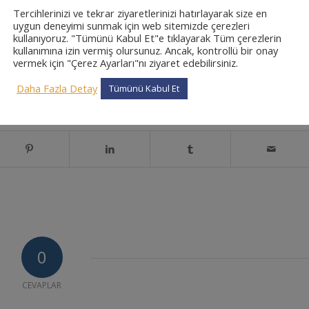
eren kişilere uygulanan cezalar, ilgili yasal düzenlemelere ve uluslararası
Tercihlerinizi ve tekrar ziyaretlerinizi hatırlayarak size en
ayede, doğal çevrenin ve biyolojik çeşitliliğin korunması sağlanır. Sonuçta
uygun deneyimi sunmak için web sitemizde çerezleri
 bırakmak hedeftir.
kullanıyoruz. "Tümünü Kabul Et"e tıklayarak Tüm çerezlerin
kullanımına izin vermiş olursunuz. Ancak, kontrollü bir onay
a adlı yazımızı okumak için tıklayınız
vermek için "Çerez Ayarları"nı ziyaret edebilirsiniz.
Daha Fazla Detay
Tümünü Kabul Et
0
CEVAPLAR