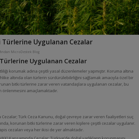
i Türlerine Uygulanan Cezalar
afından
MicroDestek Blog
 Türlerine Uygulanan Cezalar
şitliliği korumak adına çeşitli yasal düzenlemeler yapmıştır. Koruma altına
ehlike altında olan türlerin sürdürülebilirliğini sağlamak amacıyla özel bir
runan bitki türlerine zarar veren vatandaşlara uygulanan cezalar, bu
erin önlenmesini amaçlamaktadır.
ezalar; Türk Ceza Kanunu, doğal çevreye zarar veren faaliyetleri suç
a, korunan bitki türlerine zarar veren kişilere çeşitli cezalar uygulanır.
pis cezaları veya her ikisi de yer almaktadır.
TVKK) Kapsamında Cezalar; Türkiye’de doğal varlıkların korunmasını