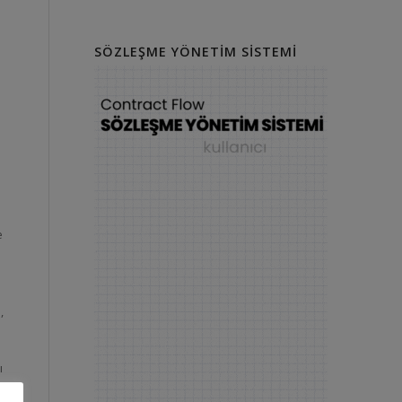
SÖZLEŞME YÖNETIM SISTEMI
e
,
ı