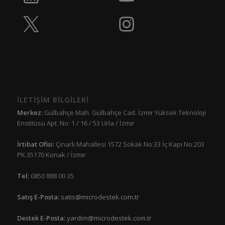
İLETİŞİM BİLGİLERİ
Merkez:
Gülbahçe Mah. Gülbahçe Cad. İzmir Yüksek Teknoloji
Enstitüsü Apt. No: 1 / 16 / 53 Urla / İzmir
İrtibat Ofisi:
Çınarlı Mahallesi 1572 Sokak No:33 İç Kapı No:203
PK.35170 Konak / İzmir
Tel:
0850 888 00 35
Satış E-Posta:
satis@microdestek.com.tr
Destek E-Posta:
yardim@microdestek.com.tr