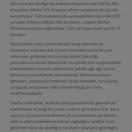
2022 yılı esas alındığında arabuluculuğa tabi olan 930 bin 850
dosyadan, 649 bin 475 dosya tarafların anlaşması ile çözüme
kavuşmuştur. Tüm arabuluculuk uyuşmazlıklarında Aralık 2022’
ye kadar 3 milyon 506 bin 443 dosyanın, 2 milyon 430 bin
930’unda anlaşma sağlanmıştır. 2022 yılı başarı oranı yüzde 70
olmuştur.
Önümüzdeki süreç içerisinde idari yargı alanında da
uzlaştırma, arabuluculuk çözüm yöntemleri üzerinde yeni
sistemeler geliştirme konusunda Adalet Bakanlığı
çalışmalarına devam etmektedir. Bu şekilde tüm uyuşmazlıkları
mahkemelerin önünde çekişmeli bir şekilde ağır ağır çözme
dönemi sona erdirilmek istenmektedir. Mahkeme önüne
gitmeden, çekişmeden birbirimizi itham etmeden, konuşarak,
uzlaşarak anlaşmanın daha önemli olduğu bir süreç
hedeflenmektedir.
Tüm bu istatistikler, arabuluculuk yöntemlerinin geleneksel
mahkemeler aracılığı ile çözüm usulüne göre daha hızlı, daha
ucuz ve uyuşmazlık taraflarının da çözüm bulma çabalarına
aktif ve etkin katılımlarına olanak sağladığını, taraflar arası
gerilimleri daha da azalttığını, tarafların çıkarlarını gözettiğini,