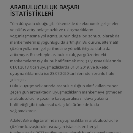
ARABULUCULUK BAŞARI
İSTATİSTİKLERİ
Tüm dünyada olduğu gibi ülkemizde de ekonomik gelişmeler
ve nüfus artışı anlaşmazlık ve uzlaşmazlıkların
yoğunlaşmasına yol açmış. Bunun doğal bir sonucu olarak da
mahkemelerin iş yoğunluğu da artmıştır. Bu durum, alternatif
çözüm yollarının geliştirilmesine yönelik ihtiyacı daha da
arttırmıştır. Bu sebeple arabuluculuk, yargı üzerindeki
mahkemelerin iş yükünü hafifletmek için; iş uyuşmazlıklarında
01.01.2018, ticari uyuşmazlıklarda 01.01.2019, ve tüketici
uyuşmazlıklarında ise 28.07.2020 tarihlerinde zorunlu hale
gelmiştir.
Hukuk uyuşmazlıklarında arabuluculuğun aktif kullanımı her
geçen gün artmaktadır. Uyuşmazlıkların mahkemeye gitmeden
arabuluculuk ile çözüme kavuşturulması; dava yükünü
hafiflettiği gibi toplumsal uzlaşı kültürüne de katkı
sağlamaktadır.
Adalet Bakanlığı tarafından uyuşmazlıkların arabuluculuk ile
çözüme kavuşturulması başarı istatistikleri her yıl
tutulmaktadır. 2023 verileri resmi olarak henüz yayınlanmamış