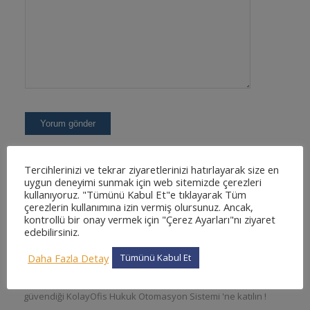
Tercihlerinizi ve tekrar ziyaretlerinizi hatırlayarak size en
uygun deneyimi sunmak için web sitemizde çerezleri
kullanıyoruz. "Tümünü Kabul Et"e tıklayarak Tüm
çerezlerin kullanımına izin vermiş olursunuz. Ancak,
kontrollü bir onay vermek için "Çerez Ayarları"nı ziyaret
edebilirsiniz.
KOLAYOFIS HUKUK OTOMASYON SISTEMI NEDIR
?
Daha Fazla Detay
Tümünü Kabul Et
En kapsamlı ve en detaylı, kullanımı kolay web tabanlı hukuk
otomasyon sistemi. Sizde binlerce avukatın tercih ettiği ve
güvendiği KolayOfis Hukuk Otomasyon Sistemi 'ne katılın !