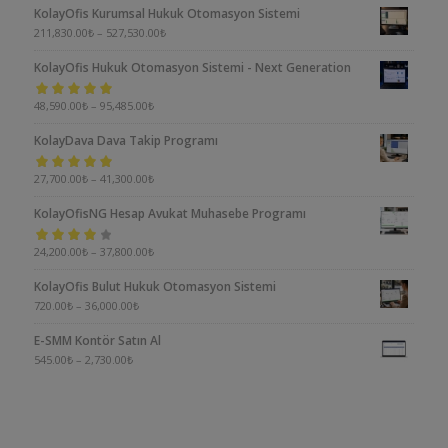
KolayOfis Kurumsal Hukuk Otomasyon Sistemi
211,830.00
₺
–
527,530.00
₺
KolayOfis Hukuk Otomasyon Sistemi - Next Generation
5 üzerinden
48,590.00
₺
–
95,485.00
₺
5.00
oy aldı
KolayDava Dava Takip Programı
5 üzerinden
27,700.00
₺
–
41,300.00
₺
5.00
oy aldı
KolayOfisNG Hesap Avukat Muhasebe Programı
5
24,200.00
₺
–
37,800.00
₺
üzerinden
KolayOfis Bulut Hukuk Otomasyon Sistemi
4.00
oy aldı
720.00
₺
–
36,000.00
₺
E-SMM Kontör Satın Al
545.00
₺
–
2,730.00
₺