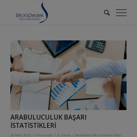
ARABULUCULUK BAŞARI
İSTATİSTİKLERİ
/
/
/
20 Mart 2023
0 Yorumlar
in
Genel
tarafından
MicroDestek Blog