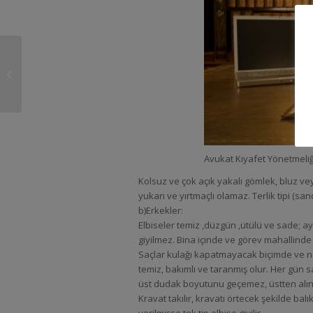
Adalet İsimli Dizi
Avukat Kıyafet Yönetmeliğ
Kolsuz ve çok açık yakalı gömlek, bluz vey
yukarı ve yırtmaçlı olamaz. Terlik tipi (sa
b)Erkekler:
Elbiseler temiz ,düzgün ,ütülü ve sade; aya
giyilmez. Bina içinde ve görev mahallind
Saçlar kulağı kapatmayacak biçimde ve n
temiz, bakımlı ve taranmış olur. Her gün sa
üst dudak boyutunu geçemez, üstten alına
Kravat takılır, kravatı örtecek şekilde ba