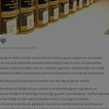
iği
afından
MicroDestek KolayOfis
hayatının belli normlar çerçevesinde olması gayet olağan bir durumdur.
k ise özel sektörde çalışalım belli başlı kurallar kanun çerçevesinde
nuşulan haberlerinden olan bir avukatın giyiminin yönetmeliğe uymadığı
 Mahkemesi hâkimi tarafından uyarıda bulunulmuş ve tutanak tutulmuştur.
in kılık kıyafet kanunu bölümünü mercek altına almak istedik.
ye Barolar Birliği ve baro disiplin kurullarında görev yaparken ve
rolar Birliğinin belirlediği resmi kılığı giymek zorundadırlar. Türkiye Barola
arolar Birliği ve baro genel kurullarında ya da yargı kuruluşları
ları resmi törenlerde de giyilebilir. Avukatlar, mahkemelerde münhasıran