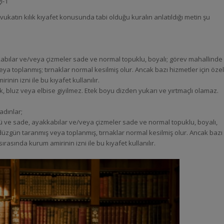
i-1
katın kılık kıyafet konusunda tabi olduğu kuralın anlatıldığı metin şu
kabılar ve/veya çizmeler sade ve normal topuklu, boyalı; görev mahallinde
ya toplanmış; tırnaklar normal kesilmiş olur. Ancak bazı hizmetler için özel
inin izni ile bu kıyafet kullanılır.
k, bluz veya elbise giyilmez. Etek boyu dizden yukarı ve yırtmaçlı olamaz.
adınlar;
lü ve sade, ayakkabılar ve/veya çizmeler sade ve normal topuklu, boyalı,
üzgün taranmış veya toplanmış, tırnaklar normal kesilmiş olur. Ancak bazı
sırasında kurum amirinin izni ile bu kıyafet kullanılır.