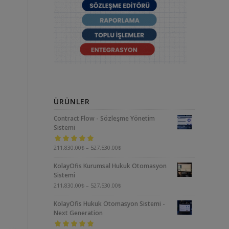
ÜRÜNLER
Contract Flow - Sözleşme Yönetim
Sistemi
5 üzerinden
211,830.00
₺
–
527,530.00
₺
5.00
oy aldı
KolayOfis Kurumsal Hukuk Otomasyon
Sistemi
211,830.00
₺
–
527,530.00
₺
KolayOfis Hukuk Otomasyon Sistemi -
Next Generation