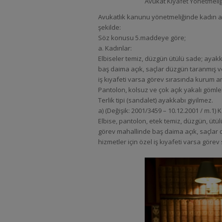
Avukat Kıyafet Yönetmeliğ
Avukatlık kanunu yönetmeliğinde kadın avu
şekilde:
Söz konusu 5.maddeye göre;
a. Kadınlar:
Elbiseler temiz, düzgün ütülü sade; ayak
baş daima açık, saçlar düzgün taranmış ve
iş kıyafeti varsa görev sırasında kurum amir
Pantolon, kolsuz ve çok açık yakalı gömle
Terlik tipi (sandalet) ayakkabı giyilmez.
a) (Değişik: 2001/3459 – 10.12.2001 / m.1) K
Elbise, pantolon, etek temiz, düzgün, ütü
görev mahallinde baş daima açık, saçlar d
hizmetler için özel iş kıyafeti varsa görev 