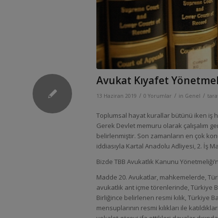
Avukat Kıyafet Yönetmel
/
/
/
13 Haziran 2019
0 Yorumlar
in
Genel
tar
Toplumsal hayat kurallar bütünü iken iş 
Gerek Devlet memuru olarak çalışalım gere
belirlenmiştir. Son zamanların en çok ko
iddiasıyla Kartal Anadolu Adliyesi, 2. İş
Bizde TBB Avukatlık Kanunu Yönetmeliği’n
Madde 20. Avukatlar, mahkemelerde, Türki
avukatlık ant içme törenlerinde, Türkiye Ba
Birliğince belirlenen resmi kılık, Türkiye B
mensuplarının resmi kılıkları ile katıldık