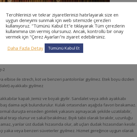
Tercihlerinizi ve tekrar ziyaretlerinizi hatırlayarak size en
uygun deneyimi sunmak için web sitemizde çerezleri
kullanıyoruz. "Tümünü Kabul Et"e tıklayarak Tüm çerezlerin
kullanımına izin vermiş olursunuz. Ancak, kontrollü bir onay
vermek için "Çerez Ayarları"nı ziyaret edebilirsiniz.
Daha Fazla Detay
Tümünü Kabul Et
i-2
a elbise ile strech, kot ve benzeri pantolonlar giyilmez. Etek boyu dizden
ndalet) ayakkabı giyilmez
kkabılar kapalı ,temiz ve boyalı giyilir. Sandalet veya atkılı ayakkabı
e baş daima açık bulundurulur. Kulak ortasından aşağıda favori bırakamaz.
ormal duruşta enseden gömlek yakasını aşmayacak şekilde uzatılabilir,
kal tıraşı olunur ve sakal bırakılmaz. Bıyık tabii olarak bırakılır, uzunluğu
maz, yanlar üst dudak hizasında olur, alt uçları dudak hizasından kesilir.
lıkçı yaka veya benzeri süveterler giyilmez. Hizmet gereğince uygun olarak