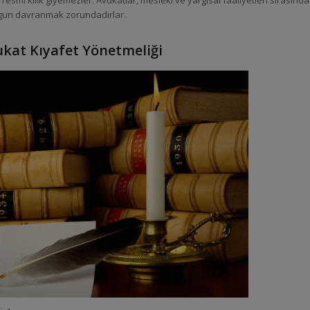
a resmi kılık giyemezler. Avukatlar, mesleki ve yargısal faaliyetleri sırasında
ygun davranmak zorundadırlar.
kat Kıyafet Yönetmeliği