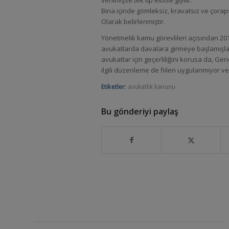
verilmişse tek tip elbise giyilir.
Bina içinde gömleksiz, kravatsız ve çorap
Olarak belirlenmiştir.
Yönetmelik kamu görevlileri açısından 2013
avukatlarda davalara girmeye başlamışlard
avukatlar için geçerliliğini korusa da, Gen
ilgili düzenleme de fiilen uygulanmıyor ve
Etiketler:
avukatlık kanunu
Bu gönderiyi paylaş