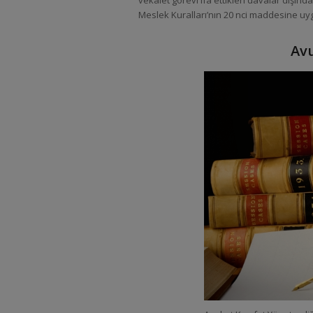
vekalet görevi ifa ettikleri davalar dışınd
Meslek Kuralları’nın 20 nci maddesine u
Avu