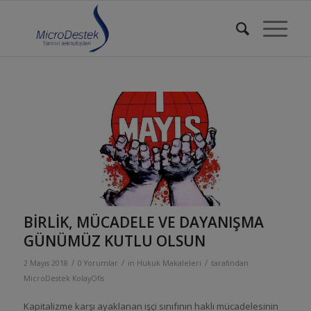
BİRLİK, MÜCADELE VE DAYANIŞMA
GÜNÜMÜZ KUTLU OLSUN
/
/
/
2 Mayıs 2018
0 Yorumlar
in
Hukuk Makaleleri
tarafından
MicroDestek KolayOfis
Kapitalizme karşı ayaklanan işçi sınıfının haklı mücadelesinin