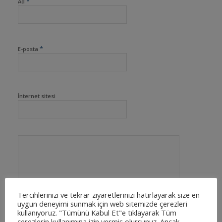
*
Ad
*
E-posta
İnternet sitesi
Tercihlerinizi ve tekrar ziyaretlerinizi hatırlayarak size en
uygun deneyimi sunmak için web sitemizde çerezleri
kullanıyoruz. "Tümünü Kabul Et"e tıklayarak Tüm
çerezlerin kullanımına izin vermiş olursunuz. Ancak,