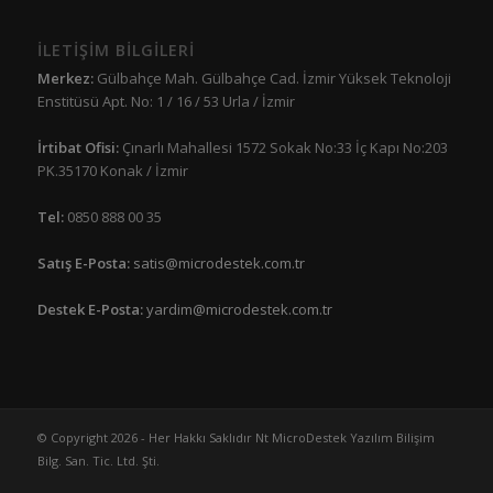
İLETİŞİM BİLGİLERİ
Merkez:
Gülbahçe Mah. Gülbahçe Cad. İzmir Yüksek Teknoloji
Enstitüsü Apt. No: 1 / 16 / 53 Urla / İzmir
İrtibat Ofisi:
Çınarlı Mahallesi 1572 Sokak No:33 İç Kapı No:203
PK.35170 Konak / İzmir
Tel:
0850 888 00 35
Satış E-Posta:
satis@microdestek.com.tr
Destek E-Posta:
yardim@microdestek.com.tr
© Copyright 2026 - Her Hakkı Saklıdır Nt MicroDestek Yazılım Bilişim
Bilg. San. Tic. Ltd. Şti.