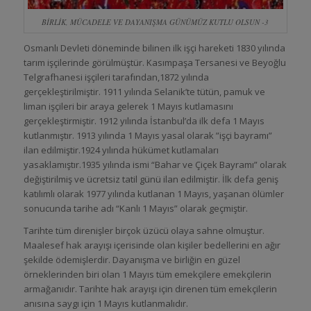
BİRLİK, MÜCADELE VE DAYANIŞMA GÜNÜMÜZ KUTLU OLSUN -3
Osmanlı Devleti döneminde bilinen ilk işçi hareketi 1830 yılında
tarım işçilerinde görülmüştür. Kasımpaşa Tersanesi ve Beyoğlu
Telgrafhanesi işçileri tarafından,1872 yılında
gerçekleştirilmiştir. 1911 yılında Selanik’te tütün, pamuk ve
liman işçileri bir araya gelerek 1 Mayıs kutlamasını
gerçekleştirmiştir. 1912 yılında İstanbul’da ilk defa 1 Mayıs
kutlanmıştır. 1913 yılında 1 Mayıs yasal olarak ”işçi bayramı”
ilan edilmiştir.1924 yılında hükümet kutlamaları
yasaklamıştır.1935 yılında ismi “Bahar ve Çiçek Bayramı” olarak
değiştirilmiş ve ücretsiz tatil günü ilan edilmiştir. İlk defa geniş
katılımlı olarak 1977 yılında kutlanan 1 Mayıs, yaşanan ölümler
sonucunda tarihe adı “Kanlı 1 Mayıs” olarak geçmiştir.
Tarihte tüm direnişler birçok üzücü olaya sahne olmuştur.
Maalesef hak arayışı içerisinde olan kişiler bedellerini en ağır
şekilde ödemişlerdir. Dayanışma ve birliğin en güzel
örneklerinden biri olan 1 Mayıs tüm emekçilere emekçilerin
armağanıdır. Tarihte hak arayışı için direnen tüm emekçilerin
anısına saygı için 1 Mayıs kutlanmalıdır.