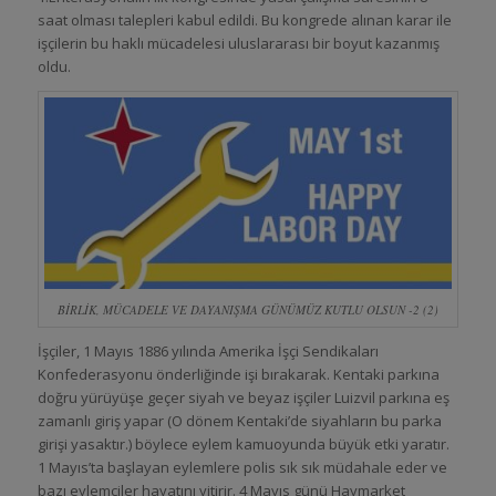
saat olması talepleri kabul edildi. Bu kongrede alınan karar ile
işçilerin bu haklı mücadelesi uluslararası bir boyut kazanmış
oldu.
BİRLİK, MÜCADELE VE DAYANIŞMA GÜNÜMÜZ KUTLU OLSUN -2 (2)
İşçiler, 1 Mayıs 1886 yılında Amerika İşçi Sendikaları
Konfederasyonu önderliğinde işi bırakarak. Kentaki parkına
doğru yürüyüşe geçer siyah ve beyaz işçiler Luizvil parkına eş
zamanlı giriş yapar (O dönem Kentaki’de siyahların bu parka
girişi yasaktır.) böylece eylem kamuoyunda büyük etki yaratır.
1 Mayıs’ta başlayan eylemlere polis sık sık müdahale eder ve
bazı eylemciler hayatını yitirir. 4 Mayıs günü Haymarket