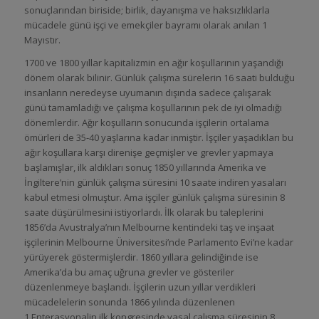
sonuçlarından biriside; birlik, dayanışma ve haksızlıklarla
mücadele günü işçi ve emekçiler bayramı olarak anılan 1
Mayıstır.
1700 ve 1800 yıllar kapitalizmin en ağır koşullarının yaşandığı
dönem olarak bilinir. Günlük çalışma sürelerin 16 saati bulduğu
insanların neredeyse uyumanın dışında sadece çalışarak
günü tamamladığı ve çalışma koşullarının pek de iyi olmadığı
dönemlerdir. Ağır koşulların sonucunda işçilerin ortalama
ömürleri de 35-40 yaşlarına kadar inmiştir. İşçiler yaşadıkları bu
ağır koşullara karşı direnişe geçmişler ve grevler yapmaya
başlamışlar, ilk aldıkları sonuç 1850 yıllarında Amerika ve
İngiltere’nin günlük çalışma süresini 10 saate indiren yasaları
kabul etmesi olmuştur. Ama işçiler günlük çalışma süresinin 8
saate düşürülmesini istiyorlardı. İlk olarak bu taleplerini
1856’da Avustralya’nın Melbourne kentindeki taş ve inşaat
işçilerinin Melbourne Üniversitesi’nde Parlamento Evi’ne kadar
yürüyerek göstermişlerdir. 1860 yıllara gelindiğinde ise
Amerika’da bu amaç uğruna grevler ve gösteriler
düzenlenmeye başlandı. İşçilerin uzun yıllar verdikleri
mücadelelerin sonunda 1866 yılında düzenlenen
1.Enterasyonalin ilk kongresinde yasal çalışma süresinin 8