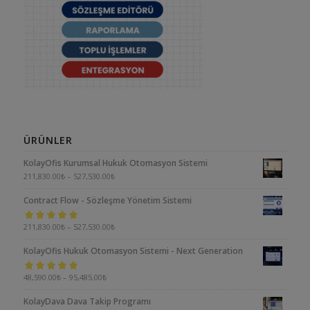
ÜRÜNLER
KolayOfis Kurumsal Hukuk Otomasyon Sistemi
211,830.00
₺
–
527,530.00
₺
Contract Flow - Sözleşme Yönetim Sistemi
5 üzerinden
211,830.00
₺
–
527,530.00
₺
5.00
oy aldı
KolayOfis Hukuk Otomasyon Sistemi - Next Generation
5 üzerinden
48,590.00
₺
–
95,485.00
₺
5.00
oy aldı
KolayDava Dava Takip Programı