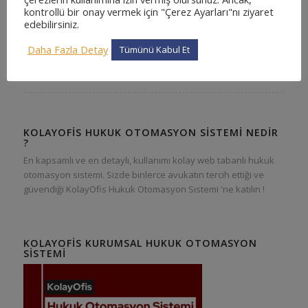
kontrollü bir onay vermek için "Çerez Ayarları"nı ziyaret
edebilirsiniz.
Daha Fazla Detay
Tümünü Kabul Et
KOLAYOFIS HUKUK OTOMASYON SISTEMI NEDIR
?
En kapsamlı ve en detaylı, kullanımı kolay web tabanlı hukuk
otomasyon sistemi. Sizde binlerce avukatın tercih ettiği ve
güvendiği KolayOfis Hukuk Otomasyon Sistemi 'ne katılın !
KOLAYOFIS KURUMSAL HUKUK OTOMASYON
SISTEMI