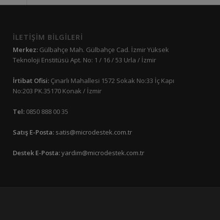
İLETİŞİM BİLGİLERİ
Merkez:
Gülbahçe Mah. Gülbahçe Cad. İzmir Yüksek
Teknoloji Enstitüsü Apt. No: 1 / 16 / 53 Urla / İzmir
İrtibat Ofisi:
Çınarlı Mahallesi 1572 Sokak No:33 İç Kapı
No:203 PK.35170 Konak / İzmir
Tel:
0850 888 00 35
Satış E-Posta:
satis@microdestek.com.tr
Destek E-Posta:
yardim@microdestek.com.tr