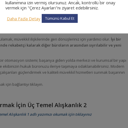
kullanımına izin vermiş olursunuz. Ancak, kontrollü bir onay
vermek için "Çerez Ayarları"nı ziyaret edebilirsiniz.
Daha Fazla Detay
Tümünü Kabul Et
gulamak, müvekkil ilişkilerinde geri dönüşleriniz için yardımcı olur.
İyi bir
inde rekabetçi kalarak diğer büroların arasından sıyrılabilir ve yeni
 bir otomasyon sistemi; başarıya giden yolda merkezi ve kurumsal bir yapı
z ve ekibinizin hukuk büronuzu ileriye taşımaya odaklanabilirsiniz. Modern
k, çalışanları güçlendirmek ve kaliteli müvekkil hizmetleri sunmak başarının
k için bağlantıyı tıklayın.
rmak İçin Üç Temel Alışkanlık
2
el Alışkanlık 1 adlı yazımızı okumak için tıklayınız