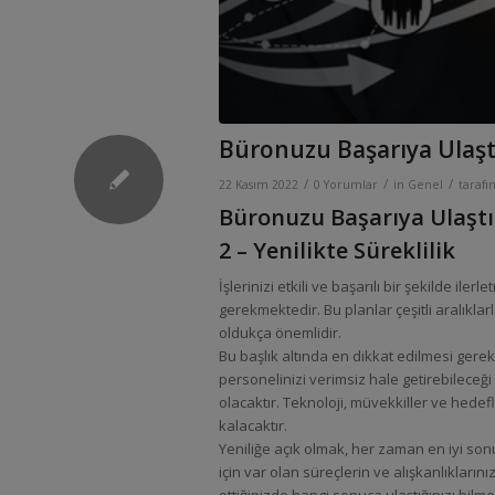
Büronuzu Başarıya Ulaştı
/
/
/
22 Kasım 2022
0 Yorumlar
in
Genel
taraf
Büronuzu Başarıya Ulaştı
2 – Yenilikte Süreklilik
İşlerinizi etkili ve başarılı bir şekilde i
gerekmektedir. Bu planlar çeşitli aralıkl
oldukça önemlidir.
Bu başlık altında en dikkat edilmesi gerek
personelinizi verimsiz hale getirebileceği 
olacaktır. Teknoloji, müvekkiller ve hedef
kalacaktır.
Yeniliğe açık olmak, her zaman en iyi sonu
için var olan süreçlerin ve alışkanlıklarını