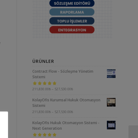
e
ÜRÜNLER
Contract Flow - Sözleşme Yönetim
Sistemi
5 üzerinden
211,830.00
₺
–
527,530.00
₺
5.00
oy aldı
KolayOfis Kurumsal Hukuk Otomasyon
Sistemi
211,830.00
₺
–
527,530.00
₺
KolayOfis Hukuk Otomasyon Sistemi -
Next Generation