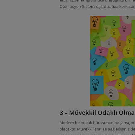
ettiğinizde hangi sonuca ulaştığınızı bilmeni
Otomasyon Sistemi dijital hafıza konusund
3 – Müvekkil Odaklı Olmak
Modern bir hukuk bürosunun başarısı, büyü
olacaktır. Müvekkillerinize sağladığınız 