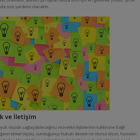
z önemlidir. Bunun için dijital hafıza sizin için en güvenilir yoldur. İyi bir
a size yardımcı olacaktır.
 ve İletişim
k ölçüde sağlayabileceğiniz müvekkil ilişkilerinin kalitesine bağlı
değerin temel ölçütü, sunduğunuz hukuki destek ne olursa olsun, hizmetin