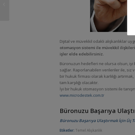
Dosya Ana Türü Ekle –
Düzenle
Dijital ve müvekkil odaklı alışkanlıklar uy
otomasyon sistemi ile müvekkil ilişkiler
işler elde edebilirsiniz.
Büronuzun hedefleri ne olursa olsun, iyi
sağlar. Raporlanabilen verileriler ile, si
bir hukuk firması olarak karlılığı artırma
tam karşılığı olacaktır.
İyi bir hukuk otomasyon sistemi ile tanışma
www.microdestek.com.tr
Büronuzu Başarıya Ulaştı
Büronuzu Başarıya Ulaştırmak İçin Üç Tem
Etiketler:
Temel Alışkanlık