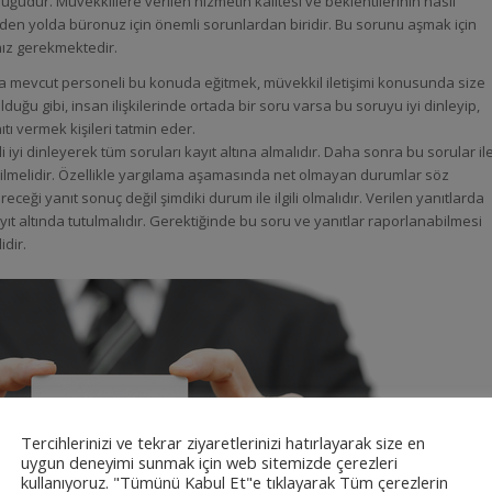
ğudur. Müvekkillere verilen hizmetin kalitesi ve beklentilerinin nasıl
iden yolda büronuz için önemli sorunlardan biridir. Bu sorunu aşmak için
anız gerekmektedir.
 da mevcut personeli bu konuda eğitmek, müvekkil iletişimi konusunda size
duğu gibi, insan ilişkilerinde ortada bir soru varsa bu soruyu iyi dinleyip,
tı vermek kişileri tatmin eder.
li iyi dinleyerek tüm soruları kayıt altına almalıdır. Daha sonra bu sorular il
verilmelidir. Özellikle yargılama aşamasında net olmayan durumlar söz
eği yanıt sonuç değil şimdiki durum ile ilgili olmalıdır. Verilen yanıtlarda
ayıt altında tutulmalıdır. Gerektiğinde bu soru ve yanıtlar raporlanabilmesi
idir.
Tercihlerinizi ve tekrar ziyaretlerinizi hatırlayarak size en
uygun deneyimi sunmak için web sitemizde çerezleri
kullanıyoruz. "Tümünü Kabul Et"e tıklayarak Tüm çerezlerin