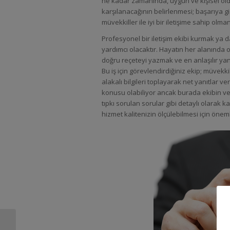
ne kadar zamanında, uygun ve kişisel oldu
karşılanacağının belirlenmesi; başarıya g
müvekkiller ile iyi bir iletişime sahip olm
Profesyonel bir iletişim ekibi kurmak ya
yardımcı olacaktır. Hayatın her alanında ol
doğru reçeteyi yazmak ve en anlaşılır yanı
Bu iş için görevlendirdiğiniz ekip; müvekki
alakalı bilgileri toplayarak net yanıtlar 
konusu olabiliyor ancak burada ekibin verec
tıpkı sorulan sorular gibi detaylı olarak k
hizmet kalitenizin ölçülebilmesi için öneml