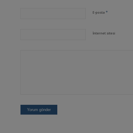
*
E-posta
İnternet sitesi