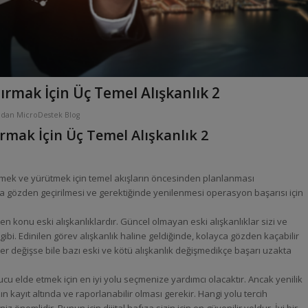
rmak İçin Üç Temel Alışkanlık 2
ından
MicroDestek Blog
rmak İçin Üç Temel Alışkanlık
2
lerletmek ve yürütmek için temel akışların öncesinden planlanması
arla gözden geçirilmesi ve gerektiğinde yenilenmesi operasyon başarısı için
en konu eski alışkanlıklardır. Güncel olmayan eski alışkanlıklar sizi ve
gibi. Edinilen görev alışkanlık haline geldiğinde, kolayca gözden kaçabilir
ler değişse bile bazı eski ve kötü alışkanlık değişmedikçe başarı uzakta
cu elde etmek için en iyi yolu seçmenize yardımcı olacaktır. Ancak yenilik
zın kayıt altında ve raporlanabilir olması gerekir. Hangi yolu tercih