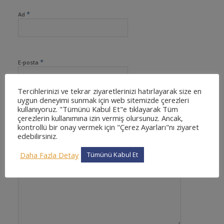
*
Ad
*
E-posta
Tercihlerinizi ve tekrar ziyaretlerinizi hatırlayarak size en
uygun deneyimi sunmak için web sitemizde çerezleri
kullanıyoruz. "Tümünü Kabul Et"e tıklayarak Tüm
İnternet sitesi
çerezlerin kullanımına izin vermiş olursunuz. Ancak,
kontrollü bir onay vermek için "Çerez Ayarları"nı ziyaret
edebilirsiniz.
Daha Fazla Detay
Tümünü Kabul Et