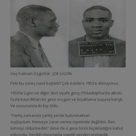
Geç Kalınan Özgürlük ; JOE LİGON
Peki bu süreç nasıl başladı? Çok eskilere 1953’e dönüyoruz.
1953’te Ligon ve diğer dört siyahi genç; Philadelphia’da alkolü
fazla kaçırdıkları bir gece soygun ve bıçaklama suçuna karıştı.
Ve sonucunda iki kişi öldü.
“Yanlış zamanda yanlış yerde bulunmaktan
suçluydum. Kimseye zarar verme niyetinde değildim. Ben
kimseyi öldürmedim” dese de o gece birini bıçakladığını kabul
ediyordu. Verdiği röportajda yaptığı şeyden pişmanlık