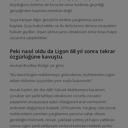
duyduğunu belirtse de koca bir ömür kodeste geçirdiği
gerçeğinden kaçması mümkün değil.
Suça karışan diğer gençlerle birlikte yargılanma süreci
başladı. Suçu kabul ettiler ve iki defa birinci derece cinayetten
hüküm giydiler. Dışarı çıkma şansı olmaksızın ömür boyu hapis
cezasına çarptırıldılar.
Peki nasıl oldu da Ligon 68 yıl sonra tekrar
özgürlüğüne kavuştu.
Avukatı Bradley Bridge ‘ye göre;
“Bu dava bugün mahkemeye götürülürse, muhtemelen Ligon
adam öldürme suçundan yine suçlu bulunurdu”
Ancak kaderi, bir dizi ABD Yüksek Mahkemesi kararının;
çocuklar için şartlı tahliye olmaksızın zorunlu cezaevi
yaşamının anayasaya aykırı olduğuna karar vermesinin
ardından değişmeye başladı. 2016 yılında, Yargıtay, tüm çocuk
mahkumların yeniden yargılanma şansına sahip olması
gerektiğini hükmetti. Ancak, yaklaşık yetmiş yıl hapis yattıktan
sonra; Ligon şartlı tahliyeyle serbest kalmayı reddetti çünkü