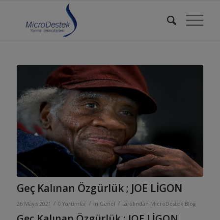
Geç Kalınan Özgürlük ; JOE LİGON
/
/
/
26 Mayıs 2021
0 Yorumlar
in
Genel
tarafından
MicroDestek Blog
Geç Kalınan Özgürlük ; JOE LİGON