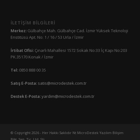
İLETİŞİM BİLGİLERİ
Merkez:
Gülbahçe Mah. Gülbahçe Cad. İzmir Yüksek Teknoloji
Enstitüsü Apt. No: 1 / 16 / 53 Urla / İzmir
İrtibat Ofisi:
Çınarlı Mahallesi 1572 Sokak No:33 İç Kapı No:203
PK.35170 Konak / İzmir
Tel:
0850 888 00 35
Satış E-Posta:
satis@microdestek.com.tr
Destek E-Posta:
yardim@microdestek.com.tr
© Copyright 2026 - Her Hakkı Saklıdır Nt MicroDestek Yazılım Bilişim
Bilg. San. Tic. Ltd. Şti.