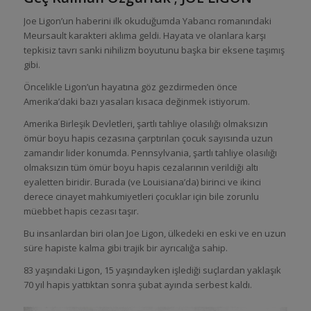
Joe Ligon’un haberini ilk okuduğumda Yabancı romanındaki
Meursault karakteri aklıma geldi. Hayata ve olanlara karşı
tepkisiz tavrı sanki nihilizm boyutunu başka bir eksene taşımış
gibi.
Öncelikle Ligon’un hayatına göz gezdirmeden önce
Amerika’daki bazı yasaları kısaca değinmek istiyorum.
Amerika Birleşik Devletleri, şartlı tahliye olasılığı olmaksızın
ömür boyu hapis cezasına çarptırılan çocuk sayısında uzun
zamandır lider konumda. Pennsylvania, şartlı tahliye olasılığı
olmaksızın tüm ömür boyu hapis cezalarının verildiği altı
eyaletten biridir. Burada (ve Louisiana’da) birinci ve ikinci
derece cinayet mahkumiyetleri çocuklar için bile zorunlu
müebbet hapis cezası taşır.
Bu insanlardan biri olan Joe Ligon, ülkedeki en eski ve en uzun
süre hapiste kalma gibi trajik bir ayrıcalığa sahip.
83 yaşındaki Ligon, 15 yaşındayken işlediği suçlardan yaklaşık
70 yıl hapis yattıktan sonra şubat ayında serbest kaldı.