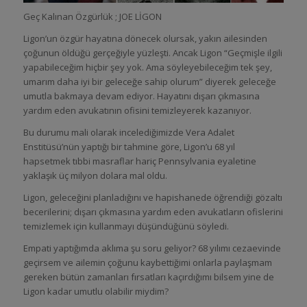
Geç Kalınan Özgürlük ; JOE LİGON
Ligon’un özgür hayatına dönecek olursak, yakın ailesinden
çoğunun öldüğü gerçeğiyle yüzleşti. Ancak Ligon “Geçmişle ilgili
yapabileceğim hiçbir şey yok. Ama söyleyebileceğim tek şey,
umarım daha iyi bir geleceğe sahip olurum” diyerek geleceğe
umutla bakmaya devam ediyor. Hayatını dışarı çıkmasına
yardım eden avukatının ofisini temizleyerek kazanıyor.
Bu durumu mali olarak incelediğimizde Vera Adalet
Enstitüsü’nün yaptığı bir tahmine göre, Ligon’u 68 yıl
hapsetmek tıbbi masraflar hariç Pennsylvania eyaletine
yaklaşık üç milyon dolara mal oldu.
Ligon, geleceğini planladığını ve hapishanede öğrendiği gözaltı
becerilerini; dışarı çıkmasına yardım eden avukatların ofislerini
temizlemek için kullanmayı düşündüğünü söyledi.
Empati yaptığımda aklıma şu soru geliyor? 68 yılımı cezaevinde
geçirsem ve ailemin çoğunu kaybettiğimi onlarla paylaşmam
gereken bütün zamanları fırsatları kaçırdığımı bilsem yine de
Ligon kadar umutlu olabilir miydim?