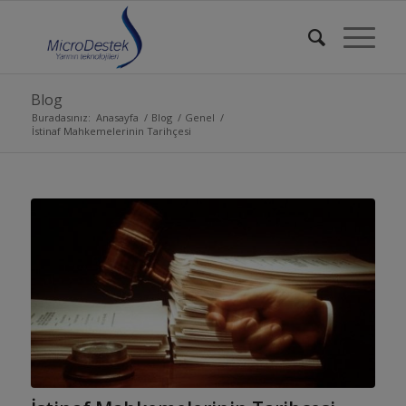
Blog
Buradasınız:
Anasayfa
/
Blog
/
Genel
/
İstinaf Mahkemelerinin Tarihçesi