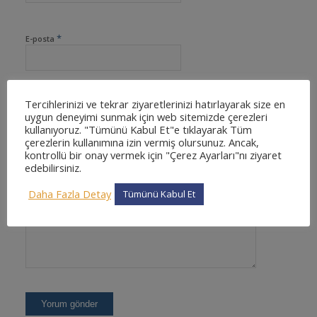
*
E-posta
Tercihlerinizi ve tekrar ziyaretlerinizi hatırlayarak size en
İnternet sitesi
uygun deneyimi sunmak için web sitemizde çerezleri
kullanıyoruz. "Tümünü Kabul Et"e tıklayarak Tüm
çerezlerin kullanımına izin vermiş olursunuz. Ancak,
kontrollü bir onay vermek için "Çerez Ayarları"nı ziyaret
edebilirsiniz.
Daha Fazla Detay
Tümünü Kabul Et