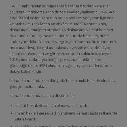
1923 Cumhuriyetin kurulmasıyla beraber batıdan kanunlar
çevrilerek mahkemelerde düzenlemeler yapılmıştır. 1924 , 469
sayılı kabul edilen kanunun adı “Mahakimi Şeriyenin İlgasına
ve Mahakim Teşkilatına Ait Ahkâmı Muaddil Kanun”. Yani,
dinsel mahkemelerin ortadan kaldırılmasına ve mahkemeler
örgütünün kuruluşuna dair kanun. Burada belirtilen, düne
kadar yürürlükte kalan, ilk yargı örgütü kanunu. Bu Kanunun 9
uncu maddesi, “İstinaf mahakimi ve vezaifi mülgadır” diyor;
istinaf mahkemeleri ve görevleri ortadan kaldırılmıştır diyor.
2016 yılında tekrar yürürlüğe gire istinaf mahkemeleri
görüldüğü üzere 1924 olmasına rağmen çeşitli nedenlerden
dolayı kaldırılmıştır.
İstinaf konusunda tüm dünyada hem olumlu hem de olumsuz
görüşler bulunmaktadır.
İstinaf konusunda olumlu düşünceler;
İstinaf hukuk devletinin olmazsa olmazıdır.
İnsan hakları gereği, adil yargılama gereği çağdaş ülkelerde
istinaf vardır.
İstinaf hakimlerinin bilgi, tecrübe konusundaki konumları