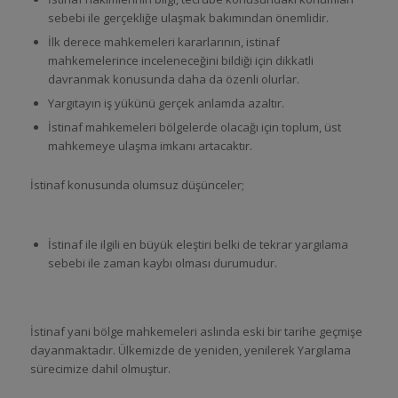
sebebi ile gerçekliğe ulaşmak bakımından önemlidir.
İlk derece mahkemeleri kararlarının, istinaf
mahkemelerince inceleneceğini bildiği için dikkatli
davranmak konusunda daha da özenli olurlar.
Yargıtayın iş yükünü gerçek anlamda azaltır.
İstinaf mahkemeleri bölgelerde olacağı için toplum, üst
mahkemeye ulaşma imkanı artacaktır.
İstinaf konusunda olumsuz düşünceler;
İstinaf ile ilgili en büyük eleştiri belki de tekrar yargılama
sebebi ile zaman kaybı olması durumudur.
İstinaf yani bölge mahkemeleri aslında eski bir tarihe geçmişe
dayanmaktadır. Ülkemizde de yeniden, yenilerek Yargılama
sürecimize dahil olmuştur.