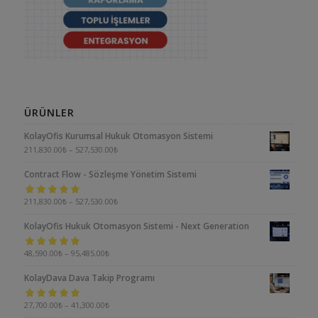
ÜRÜNLER
KolayOfis Kurumsal Hukuk Otomasyon Sistemi
211,830.00
₺
–
527,530.00
₺
Contract Flow - Sözleşme Yönetim Sistemi
5 üzerinden
211,830.00
₺
–
527,530.00
₺
5.00
oy aldı
KolayOfis Hukuk Otomasyon Sistemi - Next Generation
5 üzerinden
48,590.00
₺
–
95,485.00
₺
5.00
oy aldı
KolayDava Dava Takip Programı
5 üzerinden
27,700.00
₺
–
41,300.00
₺