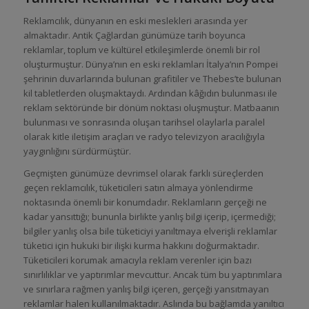
Reklamcılık, dünyanın en eski meslekleri arasında yer
almaktadır. Antik Çağlardan günümüze tarih boyunca
reklamlar, toplum ve kültürel etkileşimlerde önemli bir rol
oluşturmuştur. Dünya’nın en eski reklamları İtalya’nın Pompei
şehrinin duvarlarında bulunan grafitiler ve Thebes’te bulunan
kil tabletlerden oluşmaktaydı. Ardından kâğıdın bulunması ile
reklam sektöründe bir dönüm noktası oluşmuştur. Matbaanın
bulunması ve sonrasında oluşan tarihsel olaylarla paralel
olarak kitle iletişim araçları ve radyo televizyon aracılığıyla
yaygınlığını sürdürmüştür.
Geçmişten günümüze devrimsel olarak farklı süreçlerden
geçen reklamcılık, tüketicileri satın almaya yönlendirme
noktasında önemli bir konumdadır. Reklamların gerçeği ne
kadar yansıttığı; bununla birlikte yanlış bilgi içerip, içermediği;
bilgiler yanlış olsa bile tüketiciyi yanıltmaya elverişli reklamlar
tüketici için hukuki bir ilişki kurma hakkını doğurmaktadır.
Tüketicileri korumak amacıyla reklam verenler için bazı
sınırlılıklar ve yaptırımlar mevcuttur. Ancak tüm bu yaptırımlara
ve sınırlara rağmen yanlış bilgi içeren, gerçeği yansıtmayan
reklamlar halen kullanılmaktadır. Aslında bu bağlamda yanıltıcı