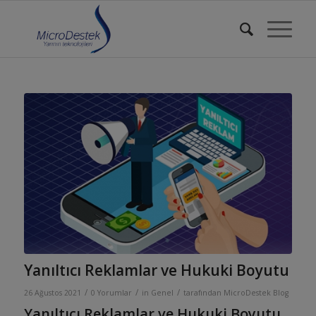
Yanıltıcı Reklamlar ve Hukuki Boyutu
/
/
/
26 Ağustos 2021
0 Yorumlar
in
Genel
tarafından
MicroDestek Blog
Yanıltıcı Reklamlar ve Hukuki Boyutu