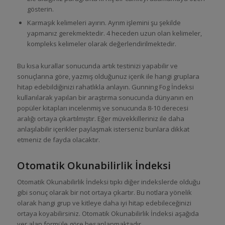
gösterin.
Karmaşık kelimeleri ayırın. Ayrım işlemini şu şekilde
yapmanız gerekmektedir. 4 heceden uzun olan kelimeler,
kompleks kelimeler olarak değerlendirilmektedir.
Bu kısa kurallar sonucunda artık testinizi yapabilir ve
sonuçlarına göre, yazmış olduğunuz içerik ile hangi gruplara
hitap edebildiğinizi rahatlıkla anlayın. Gunning Fog İndeksi
kullanılarak yapılan bir araştırma sonucunda dünyanın en
popüler kitapları incelenmiş ve sonucunda 8-10 derecesi
aralığı ortaya çıkartılmıştır. Eğer müvekkilleriniz ile daha
anlaşılabilir içerikler paylaşmak isterseniz bunlara dikkat
etmeniz de fayda olacaktır.
Otomatik Okunabilirlik İndeksi
Otomatik Okunabilirlik İndeksi tıpkı diğer indekslerde olduğu
gibi sonuç olarak bir not ortaya çıkartır. Bu notlara yönelik
olarak hangi grup ve kitleye daha iyi hitap edebileceğinizi
ortaya koyabilirsiniz. Otomatik Okunabilirlik İndeksi aşağıda
yer alan formüle göre hesaplanmaktadır.