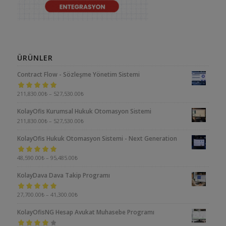
ÜRÜNLER
Contract Flow - Sözleşme Yönetim Sistemi
5 üzerinden
211,830.00
₺
–
527,530.00
₺
5.00
oy aldı
KolayOfis Kurumsal Hukuk Otomasyon Sistemi
211,830.00
₺
–
527,530.00
₺
KolayOfis Hukuk Otomasyon Sistemi - Next Generation
5 üzerinden
48,590.00
₺
–
95,485.00
₺
5.00
oy aldı
KolayDava Dava Takip Programı
5 üzerinden
27,700.00
₺
–
41,300.00
₺
5.00
oy aldı
KolayOfisNG Hesap Avukat Muhasebe Programı