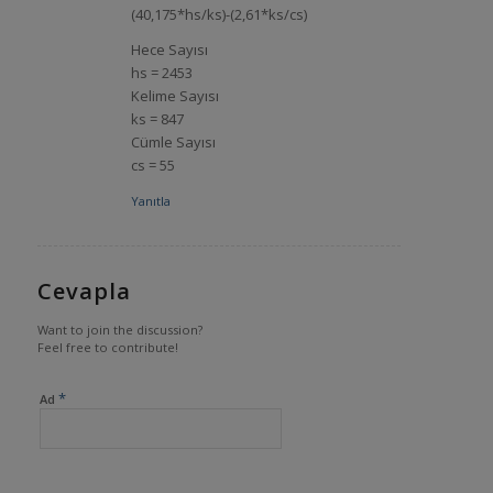
(40,175*hs/ks)-(2,61*ks/cs)
Hece Sayısı
hs = 2453
Kelime Sayısı
ks = 847
Cümle Sayısı
cs = 55
Yanıtla
Cevapla
Want to join the discussion?
Feel free to contribute!
*
Ad