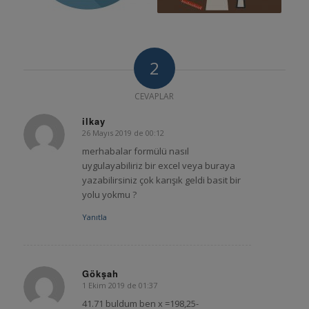
2
CEVAPLAR
ilkay
26 Mayıs 2019 de 00:12
says:
merhabalar formülü nasıl
uygulayabiliriz bir excel veya buraya
yazabilirsiniz çok karışık geldi basit bir
yolu yokmu ?
Yanıtla
Gökşah
1 Ekim 2019 de 01:37
says:
41.71 buldum ben x =198,25-