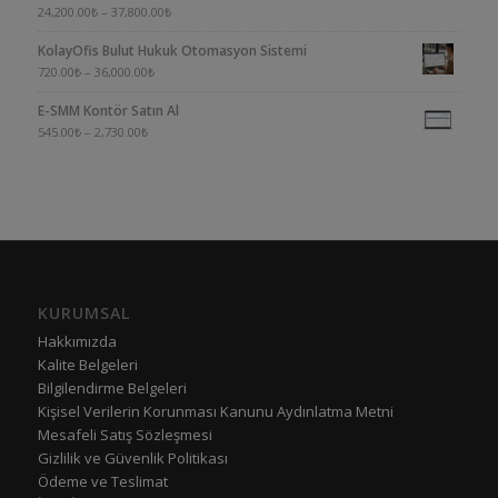
5
24,200.00
₺
–
37,800.00
₺
üzerinden
KolayOfis Bulut Hukuk Otomasyon Sistemi
4.00
oy aldı
720.00
₺
–
36,000.00
₺
E-SMM Kontör Satın Al
545.00
₺
–
2,730.00
₺
KURUMSAL
Hakkımızda
Kalite Belgeleri
Bilgilendirme Belgeleri
Kişisel Verilerin Korunması Kanunu Aydınlatma Metni
Mesafeli Satış Sözleşmesi
Gizlilik ve Güvenlik Politikası
Ödeme ve Teslimat