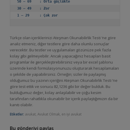
50 – 69    : Orta güçlükte
30 – 49    : Zor
1 – 29     : Çok zor
Türkçe olan içeriklerinizi Ateşman Okunabilirlik Testi ‘ne göre
analiz etmeniz, diğer testlere göre daha olumlu sonuçlar
verecektir. Bu testler ve uygulamaları gözünüze pek fazla
kolay gibi gelmeyebilir. Ancak yapacağınız hesapları basit
programlar ile gerçekleştirebilirsiniz veya bir excel şablonu
üzerinde kendi formülasyonunuzu oluşturarak hesaplamaları
o şekilde de yapabilirsiniz. Örneğin; sizler ile paylaşmış
olduğumuz bu yazının içeriğini Ateşman Okunabilirlik Testi ‘ne
göre test ettik ve sonucu 82,1236 gibi bir değer bulduk. Bu
bulduğumuz değer, kolay anlaşılabilir ve çoğu kesim
tarafından rahatlıkla okunabilir bir içerik paylaştığımızın da bir
kanıtı olabilir.
Etiketler:
avukat
,
Avukat Olmak
,
en iyi avukat
Bu gönderiyi paylaş