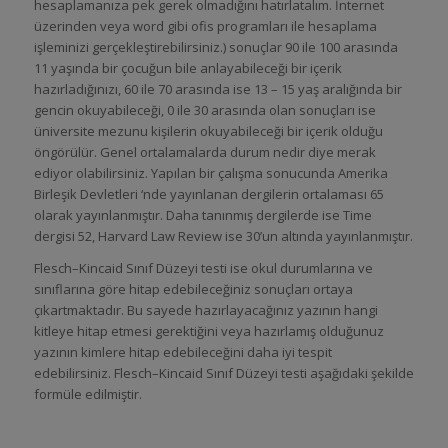
hesaplamanıza pek gerek olmadığını hatırlatalım. İnternet
üzerinden veya word gibi ofis programları ile hesaplama
işleminizi gerçekleştirebilirsiniz.) sonuçlar 90 ile 100 arasında
11 yaşında bir çocuğun bile anlayabileceği bir içerik
hazırladığınızı, 60 ile 70 arasında ise 13 – 15 yaş aralığında bir
gencin okuyabileceği, 0 ile 30 arasında olan sonuçları ise
üniversite mezunu kişilerin okuyabileceği bir içerik olduğu
öngörülür. Genel ortalamalarda durum nedir diye merak
ediyor olabilirsiniz. Yapılan bir çalışma sonucunda Amerika
Birleşik Devletleri ‘nde yayınlanan dergilerin ortalaması 65
olarak yayınlanmıştır. Daha tanınmış dergilerde ise Time
dergisi 52, Harvard Law Review ise 30’un altında yayınlanmıştır.
Flesch–Kincaid Sınıf Düzeyi testi ise okul durumlarına ve
sınıflarına göre hitap edebileceğiniz sonuçları ortaya
çıkartmaktadır. Bu sayede hazırlayacağınız yazının hangi
kitleye hitap etmesi gerektiğini veya hazırlamış olduğunuz
yazının kimlere hitap edebileceğini daha iyi tespit
edebilirsiniz. Flesch–Kincaid Sınıf Düzeyi testi aşağıdaki şekilde
formüle edilmiştir.