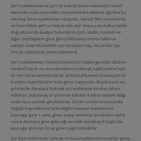
Şer’i mahkemelerde şer’i ve hukuki bütün meseleler Hanefi
mezhebi usulü üzerinden çözümlenirdi kadılarda ağırlıkla bu
mezhep Bera üyelerinden oluşurdu. Hanefi fıkhı üzerine hal
ve fasıl edilen şer’i ve hukuki davalar reaya yani halkın talebi
doğrultusunda kadıya hükümlerini Şafii, Maliki, Hanbeli ve
diğer mezheplere göre görüş bildirmesi isteme hakkına
sahipti. Gayri Müslümler için Hıristiyan haçı, Museviler için
Tevrat ı öptürerek yemin ettirirlerdi.
Şer’i mahkemeler Osmanlı Devleti’nin başlangıcından itibaren
medenî hukuk ve ceza davalarına bakmak salâhiyetine haiz
idi. Her kaza merkezinde bir şeriat mahkemesi bulunuyor ve
bunların başında birer kadı görev yapıyordu. Büyük kaza ve
şehirlerde davalara bakmak için mahkeme binaları tahsis
edilirken, bulunmayan yerlerde davalar kadının ikamet ettiği
evde veya camide görülüyordu. Görev süreleri konusunda
değişik kaynaklarda farklı bilgiler bulunan kadıların bir
kaynağa göre 1 sene görev yapıp merkeze döndükleri daha
sonra atamaya göre gideceği yer belli olmaktaydı başka bir
kaynağa göre ise 20 ay görev yapmaktadırlar.
Şer ’iyye sicillerinde, sancak ve kaza kadılarının ne kadar geniş