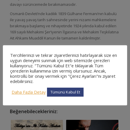
davayı sürüncemede bırakmamasıdır.
Osmanlı Devleti’nde kadılık 1839 Gülhane Fermanı’nın kabulü
ile yavaş yavaş tarih sahnesinde yerini nizami mahkemelere
bırakmaya başlamış ve nihayetinde 1924 yılında kabul edilen
169 sayılı Mehakimi Şer’iyenin İlgasına ve Mehakim Teşkilatına
Ait Ahkamı Muaddil Kanun ile tamamen kaldırılmıştır.
Etiketler:
hukuk
,
hukuk tarihi
Tercihlerinizi ve tekrar ziyaretlerinizi hatırlayarak size en
uygun deneyimi sunmak için web sitemizde çerezleri
Bu gönderiyi paylaş
kullanıyoruz. "Tümünü Kabul Et"e tıklayarak Tüm
çerezlerin kullanımına izin vermiş olursunuz. Ancak,
kontrollü bir onay vermek için "Çerez Ayarları"nı ziyaret
edebilirsiniz.
Daha Fazla Detay
Tümünü Kabul Et
Beğenebilecekleriniz: