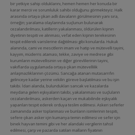
bir yetkiye sahip olduklarını, hemen hemen her konuda bir
karar mercii ve sorumluluk sahibi olduğunu görmekteyiz. Halk
arasında ortaya çıkan adli davaların görülmesinin yanı sıra,
örneğin; yaralama olaylarında suçlunun bulunarak
cezalandırılması, katillerin yakalanması, öldürülen kişinin
diyetinin tespiti ve alınması, vefat eden kişinin terekesinin
tespit edilerek varislerine dağıtılması gibi konularda. Hukuk
alanında, cami ve mescitlerin imam ve hatip ve mütevelli tayini,
kayyım, müderris ataması, tekke, zaviye ve medrese gibi
kurumların mütevellisinin ve diğer görevlilerinin tayini,
vakıflarda uygulamada ortaya çıkan mütevellilik
anlaşmazlıklarının çözümü. Sancağa atanan mutasarrıfın
gelinceye kadar yerine vekilin göreve başlatılması ve bu işin
takibi. İdari alanda, bulundukları sancak ve kazalarda
meydana gelen eşkıyaların takibi, yakalanması ve suçluların
cezalandırılması, askerden kaçan ve mukabilinde eşkıyalık
yapanları tespit ederek orduya teslim edilmesi. Askeri seferler
zamanında asker toplanması ve bunların isimlerinin tespiti,
sefere çıkan asker için kumanya temin edilmesi ve sefer için
binek hayvan temini gibi ve her alandaki vergilerin tahsil
edilmesi, çarşı ve pazarda satılan malların fiyatının