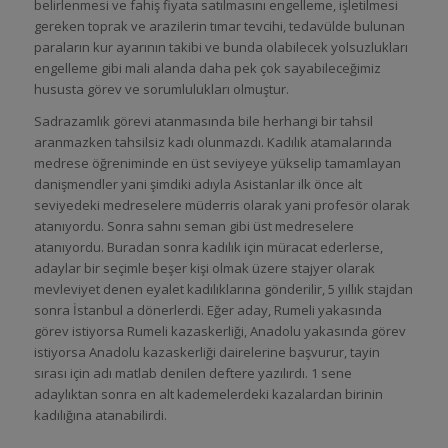
belirlenmesi ve fahiş fiyata satılmasını engelleme, işletilmesi
gereken toprak ve arazilerin tımar tevcihi, tedavülde bulunan
paraların kur ayarının takibi ve bunda olabilecek yolsuzlukları
engelleme gibi mali alanda daha pek çok sayabileceğimiz
hususta görev ve sorumlulukları olmuştur.
Sadrazamlık görevi atanmasında bile herhangi bir tahsil
aranmazken tahsilsiz kadı olunmazdı. Kadılık atamalarında
medrese öğreniminde en üst seviyeye yükselip tamamlayan
danişmendler yani şimdiki adıyla Asistanlar ilk önce alt
seviyedeki medreselere müderris olarak yani profesör olarak
atanıyordu. Sonra sahnı seman gibi üst medreselere
atanıyordu. Buradan sonra kadılık için müracat ederlerse,
adaylar bir seçimle beşer kişi olmak üzere stajyer olarak
mevleviyet denen eyalet kadılıklarına gönderilir, 5 yıllık stajdan
sonra İstanbul a dönerlerdi. Eğer aday, Rumeli yakasında
görev istiyorsa Rumeli kazaskerliği, Anadolu yakasında görev
istiyorsa Anadolu kazaskerliği dairelerine başvurur, tayin
sırası için adı matlab denilen deftere yazılırdı. 1 sene
adaylıktan sonra en alt kademelerdeki kazalardan birinin
kadılığına atanabilirdi.