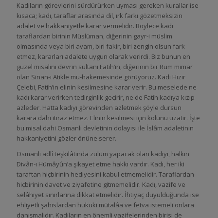
Kadıların görevlerini sürdürürken uyması gereken kurallar ise
kısaca; kadı, taraflar arasında dil, ırk farkı gözetmeksizin
adalet ve hakkaniyetle karar vermelidir. Böylece kadı
taraflardan birinin Müslüman, diğerinin gayr-i müslim
olmasında veya biri avam, biri fakir, biri zengin olsun fark
etmez, kararları adalete uygun olarak verirdi. Biz bunun en
güzel misalini devrin sultanı Fatih’in, diğerinin bir Rum mimar
olan Sinan-ı Atikle mu-hakemesinde görüyoruz. Kadı Hızır
Çelebi, Fatih’in elinin kesilmesine karar verir. Bu meselede ne
kadı karar verirken tedirginlik geçirir, ne de Fatih kadıya kızıp
azleder. Hatta kadıyı görevinden azletmek şöyle dursun
karara dahi itiraz etmez. Elinin kesilmesi için kolunu uzatır. İşte
bu misal dahi Osmanlı devletinin dolayısı ile İslâm adaletinin
hakkaniyetini gözler önüne serer.
Osmanlı adlî teşkilâtında zulüm yapacak olan kadıyı, halkın
Divân-ı Hümâyûn’a şikayet etme hakkı vardır. Kadı, her iki
taraftan hiçbirinin hediyesini kabul etmemelidir. Taraflardan
hiçbirinin davet ve ziyafetine gitmemelidir. Kadı, vazife ve
selâhiyet sınırlarına dikkat etmelidir. İhtiyaç duyulduğunda ise
ehliyetli şahıslardan hukuki mütalâa ve fetva istemeli onlara
danışmalıdır. Kadıların en önemli vazifelerinden birisi de