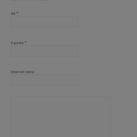
*
Ad
*
E-posta
İnternet sitesi