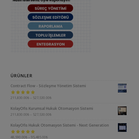
ÜRÜNLER
Contract Flow - Sözleşme Yönetim Sistemi
5 üzerinden
211,830.00
₺
–
527,530.00
₺
5.00
oy aldı
KolayOfis Kurumsal Hukuk Otomasyon Sistemi
211,830.00
₺
–
527,530.00
₺
KolayOfis Hukuk Otomasyon Sistemi - Next Generation
5 üzerinden
48,590.00
₺
–
95,485.00
₺