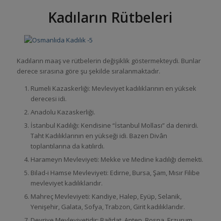
Kadıların Rütbeleri
Kadıların maaş ve rütbelerin değişiklik göstermekteydi. Bunlar
derece sırasına göre şu şekilde sıralanmaktadır.
Rumeli Kazaskerliği: Mevleviyet kadılıklarının en yüksek
derecesi idi.
Anadolu Kazaskerliği.
İstanbul Kadılığı: Kendisine “İstanbul Mollası” da denirdi.
Taht Kadılıklarının en yükseği idi. Bazen Divân
toplantılarına da katılırdı.
Harameyn Mevleviyeti: Mekke ve Medine kadılığı demekti.
Bilad-i Hamse Mevleviyeti: Edirne, Bursa, Şam, Mısır Filibe
mevleviyet kadılıklarıdır.
Mahreç Mevleviyeti: Kandiye, Halep, Eyüp, Selanik,
Yenişehir, Galata, Sofya, Trabzon, Girit kadılıklarıdır.
Devriye Mevleviyetidir: Bağdat, Antep, Bosna, Erzurum,