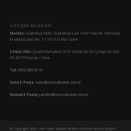
İLETİŞİM BİLGİLERİ
Merkez:
Gülbahçe Mah. Gülbahçe Cad. İzmir Yüksek Teknoloji
Enstitüsü Apt. No: 1 / 16 / 53 Urla / İzmir
İrtibat Ofisi:
Çınarlı Mahallesi 1572 Sokak No:33 İç Kapı No:203
PK.35170 Konak / İzmir
Tel:
0850 888 00 35
Satış E-Posta:
satis@microdestek.com.tr
Destek E-Posta:
yardim@microdestek.com.tr
© Copyright 2026 - Her Hakkı Saklıdır Nt MicroDestek Yazılım Bilişim