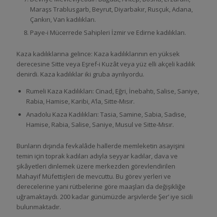
Maraşs Trablusgarb, Beyrut, Diyarbakır, Rusçuk, Adana,
Çankırı, Van kadılıkları.
Paye-i Mücerrede Sahipleri İzmir ve Edirne kadılıkları.
Kaza kadılıklarına gelince: Kaza kadılıklarının en yüksek
derecesine Sitte veya Eşref-i Kuzât veya yüz elli akçeli kadılık
denirdi. Kaza kadılıklar iki gruba ayrılıyordu.
Rumeli Kaza Kadılıkları: Cinad, Eğri, İnebahtı, Salise, Saniye,
Rabia, Hamise, Karibi, A’la, Sitte-Mısır.
Anadolu Kaza Kadılıkları: Tasia, Samine, Sabia, Sadise,
Hamise, Rabia, Salise, Saniye, Musul ve Sitte-Mısır.
Bunların dışında fevkalâde hallerde memleketin asayişini
temin için toprak kadıları adıyla seyyar kadılar, dava ve
şikâyetleri dinlemek üzere merkezden görevlendirilen
Mahayif Müfettişleri de mevcuttu. Bu görev yerleri ve
derecelerine yani rütbelerine göre maaşları da değişikliğe
uğramaktaydı. 200 kadar günümüzde arşivlerde Şer’ iye sicili
bulunmaktadır.