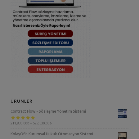
ÜRÜNLER
Contract Flow - Sözleşme Yönetim Sistemi
5 üzerinden
211,830.00
₺
–
527,530.00
₺
5.00
oy aldı
KolayOfis Kurumsal Hukuk Otomasyon Sistemi