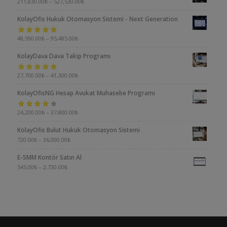
211,830.00
₺
–
527,530.00
₺
KolayOfis Hukuk Otomasyon Sistemi - Next Generation
5 üzerinden
48,590.00
₺
–
95,485.00
₺
5.00
oy aldı
KolayDava Dava Takip Programı
5 üzerinden
27,700.00
₺
–
41,300.00
₺
5.00
oy aldı
KolayOfisNG Hesap Avukat Muhasebe Programı
5
24,200.00
₺
–
37,800.00
₺
üzerinden
KolayOfis Bulut Hukuk Otomasyon Sistemi
4.00
oy aldı
720.00
₺
–
36,000.00
₺
E-SMM Kontör Satın Al
545.00
₺
–
2,730.00
₺