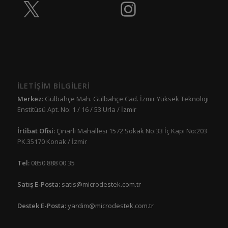
İLETİŞİM BİLGİLERİ
Merkez:
Gülbahçe Mah. Gülbahçe Cad. İzmir Yüksek Teknoloji
Enstitüsü Apt. No: 1 / 16 / 53 Urla / İzmir
İrtibat Ofisi:
Çınarlı Mahallesi 1572 Sokak No:33 İç Kapı No:203
PK.35170 Konak / İzmir
Tel:
0850 888 00 35
Satış E-Posta:
satis@microdestek.com.tr
Destek E-Posta:
yardim@microdestek.com.tr